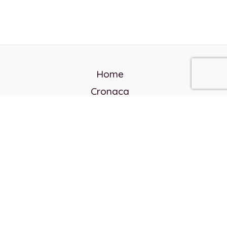
Home
Cronaca
Politica
Cultura e società
Corvo rosso
Reverendo Frank
Libri
Incontri Contemporanei
Chi siamo