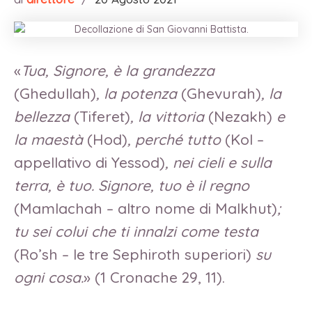
«
Tua, Signore, è la grandezza
(Ghedullah)
, la potenza
(Ghevurah)
, la
bellezza
(Tiferet)
, la vittoria
(Nezakh)
e
la maestà
(Hod)
, perché tutto
(Kol –
appellativo di Yessod)
, nei cieli e sulla
terra, è tuo. Signore, tuo è il regno
(Mamlachah – altro nome di Malkhut)
;
tu sei colui che ti innalzi come testa
(Ro’sh – le tre Sephiroth superiori)
su
ogni cosa.
» (1 Cronache 29, 11).