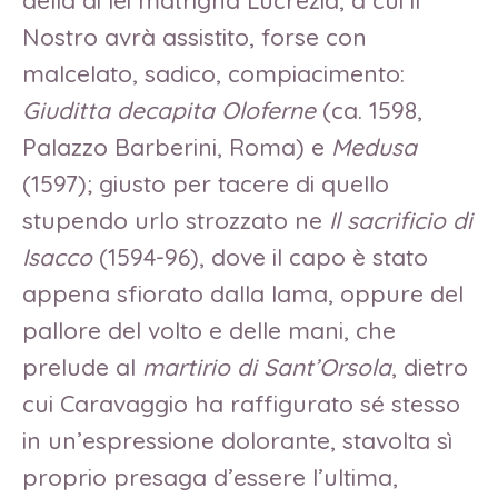
della di lei matrigna Lucrezia, a cui il
Nostro avrà assistito, forse con
malcelato, sadico, compiacimento:
Giuditta decapita Oloferne
(ca. 1598,
Palazzo Barberini, Roma) e
Medusa
(1597); giusto per tacere di quello
stupendo urlo strozzato ne
Il sacrificio di
Isacco
(1594-96), dove il capo è stato
appena sfiorato dalla lama, oppure del
pallore del volto e delle mani, che
prelude al
martirio di Sant’Orsola
, dietro
cui Caravaggio ha raffigurato sé stesso
in un’espressione dolorante, stavolta sì
proprio presaga d’essere l’ultima,