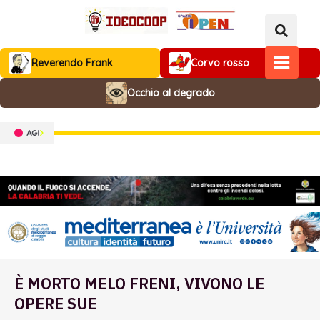
Vai
al
contenuto
Reverendo Frank
Corvo rosso
MAIN
Occhio al degrado
MENU
È MORTO MELO FRENI, VIVONO LE
OPERE SUE