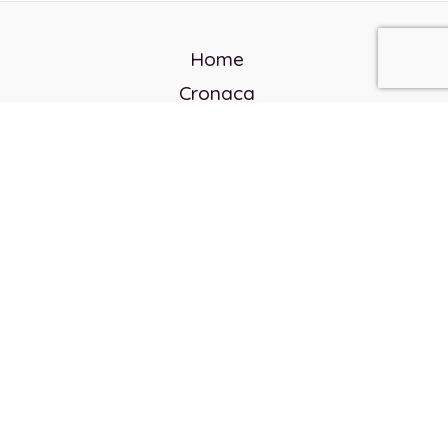
Home
Cronaca
Politica
Cultura e società
Corvo rosso
Reverendo Frank
Libri
Incontri Contemporanei
Chi siamo
Servizi
Privacy Policy
Contatti