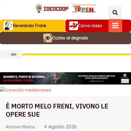
Vai
al
contenuto
Reverendo Frank
Corvo rosso
MAIN
Occhio al degrado
MENU
È MORTO MELO FRENI, VIVONO LE
OPERE SUE
4 Agosto 2026
Antonio Marino