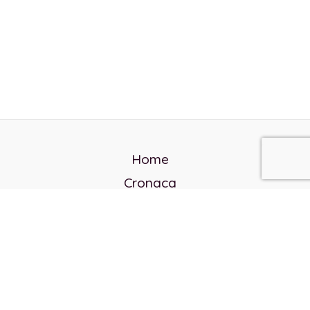
Home
Cronaca
Politica
Cultura e società
Corvo rosso
Reverendo Frank
Libri