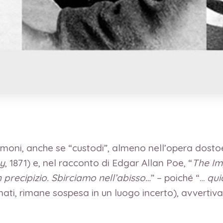
 i demoni, anche se “custodi”, almeno nell’opera do
y
, 1871) e, nel racconto di Edgar Allan Poe, “
The Im
n precipizio. Sbirciamo nell’abisso…
” – poiché “…
qui
nati, rimane sospesa in un luogo incerto), avvertiva