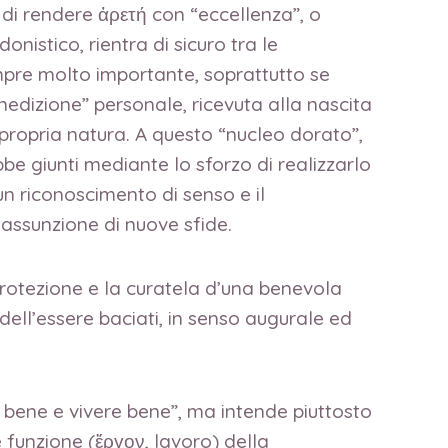
 di rendere ἀρετή con “eccellenza”, o
onistico, rientra di sicuro tra le
mpre molto importante, soprattutto se
enedizione” personale, ricevuta alla nascita
 propria natura. A questo “nucleo dorato”,
e giunti mediante lo sforzo di realizzarlo
n riconoscimento di senso e il
ssunzione di nuove sfide.
 protezione e la curatela d’una benevola
dell’essere baciati, in senso augurale ed
r bene e vivere bene”, ma intende piuttosto
e funzione (ἔργον, lavoro) della