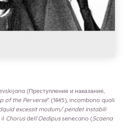
stoevskijana (Преступление и наказание,
p of the Perverse
” (1845), incombono quali
dquid excessit modum/ pendet instabili
 il
Chorus
dell’
Oedipus
senecano (
Scaena