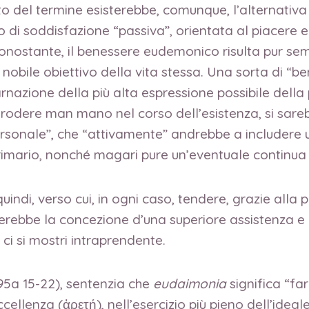
to del termine esisterebbe, comunque, l’alternativa
o di soddisfazione “passiva”, orientata al piacere ed
nonostante, il benessere eudemonico risulta pur se
 nobile obiettivo della vita stessa. Una sorta di “b
rnazione della più alta espressione possibile della
rodere man mano nel corso dell’esistenza, si sarebb
rsonale”, che “attivamente” andrebbe a includere u
ario, nonché magari pure un’eventuale continua a
indi, verso cui, in ogni caso, tendere, grazie alla
derebbe la concezione d’una superiore assistenza e 
 ci si mostri intraprendente.
95a 15-22), sentenzia che
eudaimonia
significa “fa
ellenza (ἀρετή), nell’esercizio più pieno dell’ideal