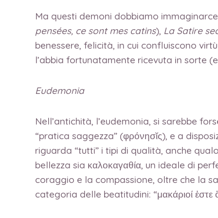
Ma questi demoni dobbiamo immaginarceli c
pensées, ce sont mes catins
),
La Satire s
benessere, felicità, in cui confluiscono vi
l’abbia fortunatamente ricevuta in sorte (
Eudemonia
Nell’antichità, l’eudemonia, si sarebbe f
“pratica saggezza” (φρόνησῐς), e a disposi
riguarda “tutti” i tipi di qualità, anche 
bellezza sia καλοκαγαθία, un ideale di perfe
coraggio e la compassione, oltre che la sapi
categoria delle beatitudini: “μακάριοί ἐστε 