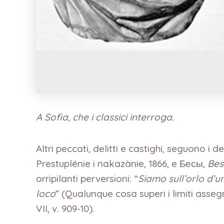
A Sofia, che i classici interroga.
Altri peccati, delitti e castighi, seguono
Prestuplénie i nakazànie, 1866, e Бесы,
Bes
orripilanti perversioni: “
Siamo sull’orlo d’u
loco
” (Qualunque cosa superi i limiti asseg
VII, v. 909-10).