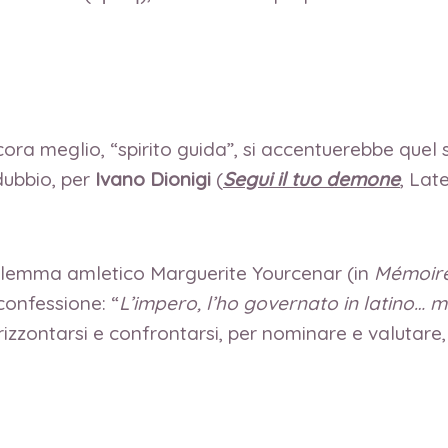
ra meglio, “spirito guida”, si accentuerebbe quel 
 dubbio, per
Ivano Dionigi
(
Segui il tuo demone
, Lat
 dilemma amletico Marguerite Yourcenar (in
Mémoire
 confessione: “
L’impero, l’ho governato in latino… 
orizzontarsi e confrontarsi, per nominare e valutare,