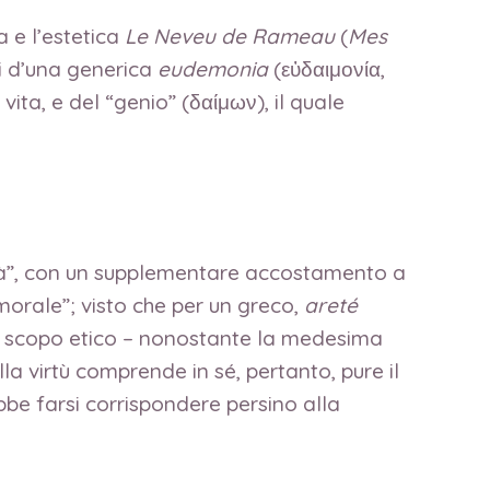
 e l’estetica
Le Neveu de Rameau
(
Mes
i d’una generica
eudemonia
(εὐδαιμονία,
ita, e del “genio” (δαίμων), il quale
ità”, con un supplementare accostamento a
morale”; visto che per un greco,
areté
ico scopo etico – nonostante la medesima
lla virtù comprende in sé, pertanto, pure il
ebbe farsi corrispondere persino alla