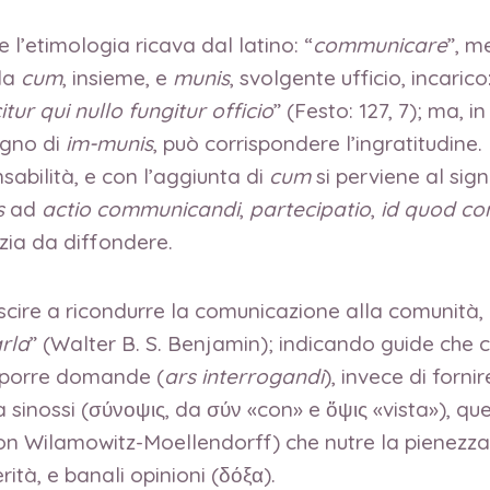
 l’etimologia ricava dal latino: “
communicare
”, m
 da
cum
, insieme, e
munis
, svolgente ufficio, incarico:
tur qui nullo fungitur officio
” (Festo: 127, 7); ma, 
pegno di
im-munis
, può corrispondere l’ingratitudine
sabilità, e con l’aggiunta di
cum
si perviene al sig
s
ad
actio communicandi
,
partecipatio
,
id quod c
izia da diffondere.
uscire a ricondurre la comunicazione alla comunità,
rla
” (Walter B. S. Benjamin); indicando guide che c
 porre domande (
ars interrogandi
), invece di forn
 la sinossi (σύνοψις, da σύν «con» e ὄψις «vista»),
. von Wilamowitz-Moellendorff) che nutre la pienezz
rità, e banali opinioni (δόξα).