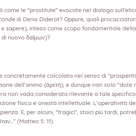
ome le “prostitute” evocate nel dialogo sull’etica
econde
di Denis Diderot? Oppure, quali procacciator
rtù e sapere), intesa come scopo fondamentale della v
e di nuovo δαίμων)?
orse concretamente calcolata nel senso di “prosper
zione dell’animo (ἀρετή), e dunque non solo “dote 
qualora non vada considerata rilevante a tale specif
zione fisica e onestà intellettuale. L’operatività de
enza. E, per alcuni, “tragici”, stoici più tardi, potr
ὅταν…” (Matteo 5: 11).