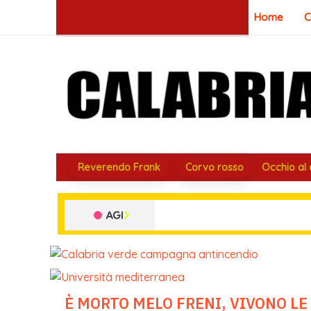
Vai
Home
C
al
contenuto
Reverendo Frank
Corvo rosso
Occhio al
È MORTO MELO FRENI, VIVONO LE