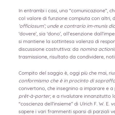
In entrambi i casi, una “comunicazione”, che
col valore di funzione compiuta con altri,
‘officiosum’; unde e contrario im-munis dici
‘dovere’, sia ‘dono’, all’esenzione dall’im
si mantiene la sottintesa valenza di respon
discussione costruttiva: da
nomina actioni
trasmissione, risultato da condividere, not
Compito del saggio è, oggi più che mai, ri
conformismo che è in procinto di sopraffa
convertono, che insegnino a imparare e a
prêt-à-porter
; e a rivalutare innanzitutto
“coscienza dell’insieme” di Ulrich F. W. E
sapere i vari frammenti sparsi di parziali ve