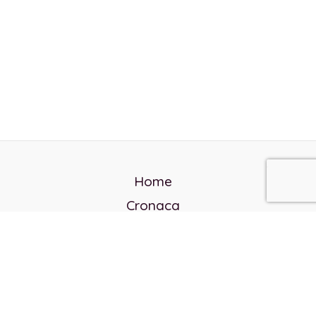
Home
Cronaca
Politica
Cultura e società
Corvo rosso
Reverendo Frank