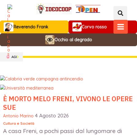
Vai
al
contenuto
Reverendo Frank
Corvo rosso
MAIN
Occhio al degrado
MENU
È MORTO MELO FRENI, VIVONO LE OPERE
SUE
4 Agosto 2026
Antonio Marino
Cultura e Società
A casa Freni, a pochi passi dal lungomare di