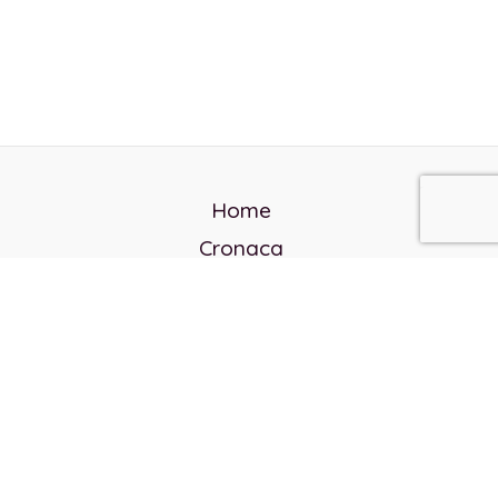
Home
Cronaca
Politica
Cultura e società
Corvo rosso
Reverendo Frank
Libri
Incontri Contemporanei