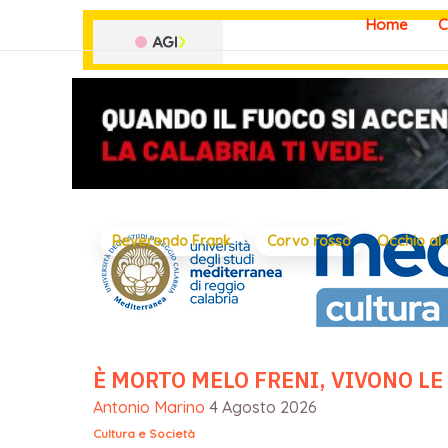
Vai
Home
C
al
contenuto
Reverendo Frank
Corvo rosso
Occhio al
È MORTO MELO FRENI, VIVONO LE
Antonio Marino
4 Agosto 2026
Cultura e Società