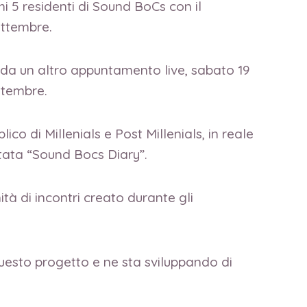
mi 5 residenti di Sound BoCs con il
ettembre.
o da un altro appuntamento live, sabato 19
ettembre.
lico di Millenials e Post Millenials, in reale
entata “Sound Bocs Diary”.
tà di incontri creato durante gli
questo progetto e ne sta sviluppando di