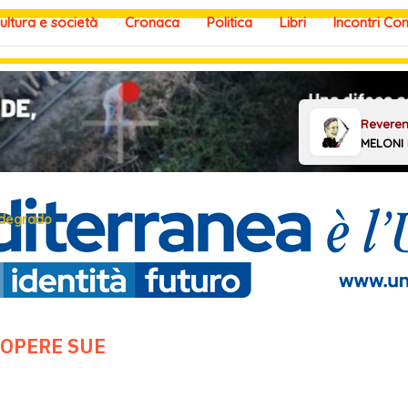
ultura e società
Cronaca
Politica
Libri
Incontri Co
 degrado
 OPERE SUE