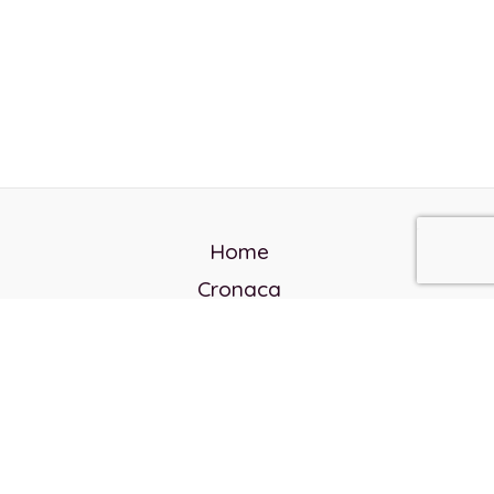
Home
Cronaca
Politica
Cultura e società
Corvo rosso
Reverendo Frank
Libri