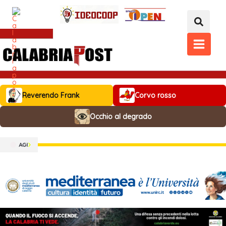
Vai
al
contenuto
MAIN
MENU
Reverendo Frank
Corvo rosso
Occhio al degrado