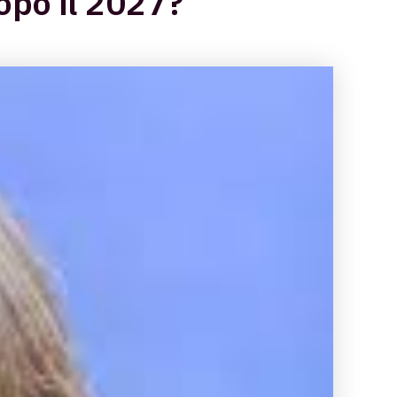
opo il 2027?”