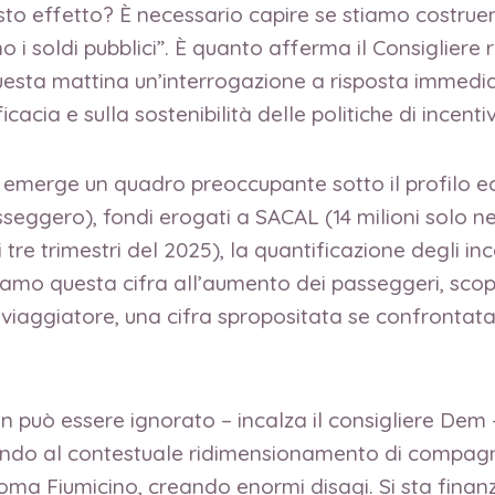
esto effetto? È necessario capire se stiamo costru
 i soldi pubblici”. È quanto afferma il Consigliere
sta mattina un’interrogazione a risposta immediat
icacia e sulla sostenibilità delle politiche di incent
 – emerge un quadro preoccupante sotto il profilo 
sseggero), fondi erogati a SACAL (14 milioni solo
i tre trimestri del 2025), la quantificazione degli in
ortiamo questa cifra all’aumento dei passeggeri, sc
iaggiatore, una cifra spropositata se confrontata 
 può essere ignorato – incalza il consigliere Dem –
stendo al contestuale ridimensionamento di compag
 Roma Fiumicino, creando enormi disagi. Si sta fina