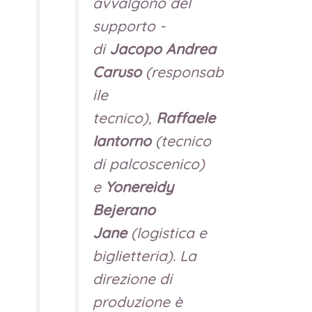
avvalgono del
supporto ­
di
Jacopo Andrea
Caruso
(responsab
ile
tecnico),
Raffaele
Iantorno
(tecnico
di palcoscenico)
e
Yonereidy
Bejerano
Jane
(logistica e
biglietteria). La
direzione di
produzione è