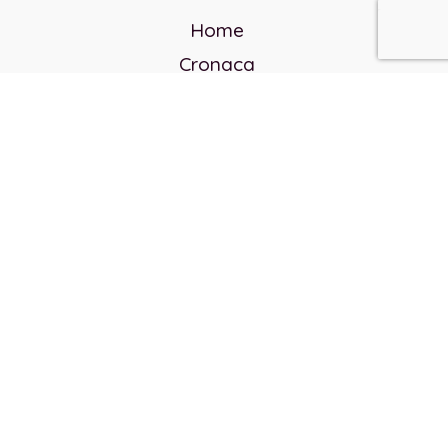
Home
Cronaca
Politica
Cultura e società
Corvo rosso
Reverendo Frank
Libri
Incontri Contemporanei
Chi siamo
Servizi
Privacy Policy
Contatti