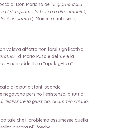
 bocca al Don Mariano de “
Il giorno della
, e ci riempiamo la bocca a dire umanità,
 lei è un uomo
.»): Mamme santissime,
non voleva affatto non farsi significativa
dfather
” di Mario Puzo è del ’69 e la
ta se non addirittura “apologetica”.
icata alle pur distanti sponde
 ne negavano persino l’esistenza, o tutt’al
 realizzare la giustizia, di amministrarla,
modo tale che il problema assumesse quella
nalità ancora più fosche.