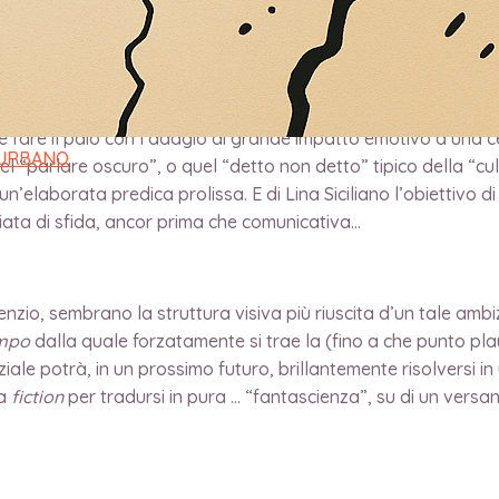
bbe fare il paio con l’adagio di grande impatto emotivo d’una
 URBANO
el “parlare oscuro”, o quel “detto non detto” tipico della “cult
’elaborata predica prolissa. E di Lina Siciliano l’obiettivo di
iata di sfida, ancor prima che comunicativa…
ilenzio, sembrano la struttura visiva più riuscita d’un tale am
ampo
dalla quale forzatamente si trae la (fino a che punto pl
ale potrà, in un prossimo futuro, brillantemente risolversi in
la
fiction
per tradursi in pura … “fantascienza”, su di un versan