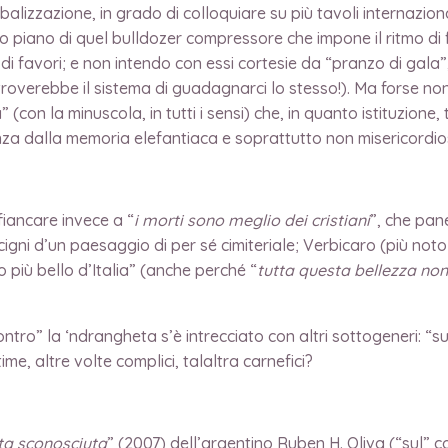
alizzazione, in grado di colloquiare su più tavoli internaziona
so piano di quel bulldozer compressore che impone il ritmo di f
bi di favori; e non intendo con essi cortesie da “pranzo di gala
à troverebbe il sistema di guadagnarci lo stesso!). Ma forse n
 (con la minuscola, in tutti i sensi) che, in quanto istituzion
olenza dalla memoria elefantiaca e soprattutto non misericordi
fiancare invece a “
i morti sono meglio dei cristiani
”, che pane
i macigni d’un paesaggio di per sé cimiteriale; Verbicaro (più 
 più bello d’Italia” (anche perché “
tutta questa bellezza no
ntro” la ‘ndrangheta s’è intrecciato con altri sottogeneri: “s
e, altre volte complici, talaltra carnefici?
ta sconosciuta
” (2007) dell’argentino Ruben H. Oliva (“sul” c