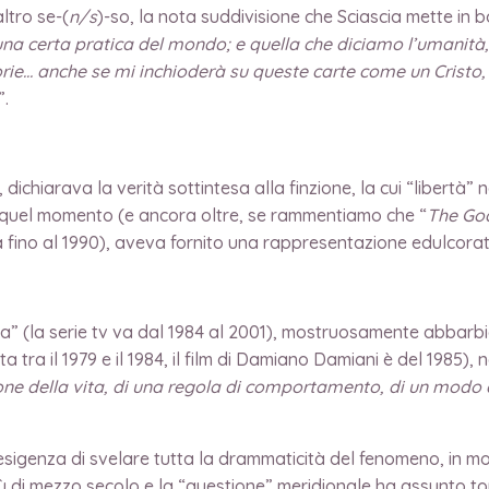
ltro se-(
n/s
)-so, la nota suddivisione che Sciascia mette in
una certa pratica del mondo; e quella che diciamo l’umanità
gorie… anche se mi inchioderà su queste carte come un Cristo,
”.
 dichiarava la verità sottintesa alla finzione, la cui “libertà” 
 a quel momento (e ancora oltre, se rammentiamo che “
The Go
va fino al 1990), aveva fornito una rappresentazione edulcora
vra” (la serie tv va dal 1984 al 2001), mostruosamente abbarb
ta tra il 1979 e il 1984, il film di Damiano Damiani è del 1985),
one della vita, di una regola di comportamento, di un modo di
e esigenza di svelare tutta la drammaticità del fenomeno, in 
iù di mezzo secolo e la “questione” meridionale ha assunto to