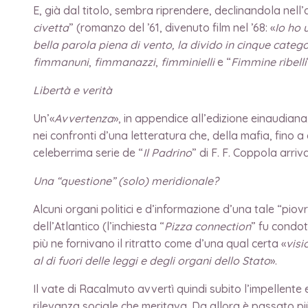
E, già dal titolo, sembra riprendere, declinandola nell’a
civetta
” (romanzo del ’61, divenuto film nel ’68: «
Io ho 
bella parola piena di vento, la divido in cinque cate
fimmanuni
,
fimmanazzi
,
fimminielli
e “
Fimmine ribelli
Libertà e verità
Un’«
Avvertenza
», in appendice all’edizione einaudiana,
nei confronti d’una letteratura che, della mafia, fino
celeberrima serie de “
Il Padrino
” di F. F. Coppola arri
Una “questione” (solo) meridionale?
Alcuni organi politici e d’informazione d’una tale “pio
dell’Atlantico (l’inchiesta “
Pizza connection
” fu condot
più ne fornivano il ritratto come d’una qual certa «
visi
al di fuori delle leggi e degli organi dello Stato
».
Il vate di Racalmuto avvertì quindi subito l’impellent
rilevanza sociale che meritava. Da allora è passato p