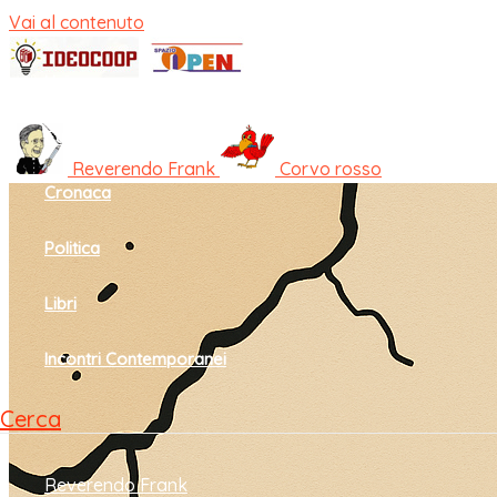
Vai al contenuto
Home
Cultura e società
Reverendo Frank
Corvo rosso
Cronaca
Politica
Libri
Incontri Contemporanei
Cerca
Reverendo Frank