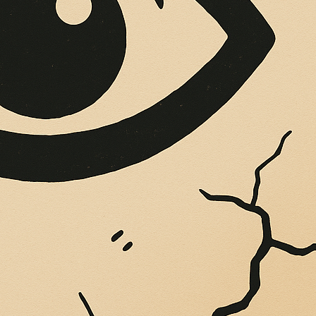
OPERE SUE
Vigliatore, sulle pareti giaccio istantanee,...
FILM DI FRANCES