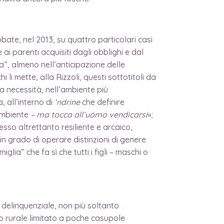
bate, nel 2013, su quattro particolari casi
ai parenti acquisiti dagli obblighi e dal
a”, almeno nell’anticipazione delle
li mette, alla Rizzoli, questi sottotitoli da
a necessità, nell’ambiente più
 all’interno di
‘ndrine
che definire
’ambiente
– ma tocca all’uomo vendicarsi
»;
sso altrettanto resiliente e arcaico,
in grado di operare distinzioni di genere
lia” che fa sì che tutti i figli – maschi o
 delinquenziale, non più soltanto
io rurale limitato a poche casupole