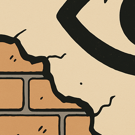
È MORTO MELO FRENI, VIVONO LE 
Antonio Marino
4 Agosto 2026
Cultura e Società
A casa Freni, a pochi passi dal lungomare di Terme 
CONTINUA A LEGGERE
Condividi:
UNA FEMMINA, 
COSTABILE