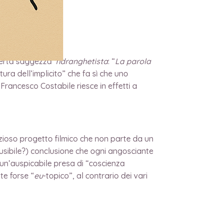
 certa saggezza
‘ndranghetista
: “
La parola
ura dell’implicito” che fa sì che uno
 Francesco Costabile riesce in effetti a
bizioso progetto filmico che non parte da un
ausibile?) conclusione che ogni angosciante
 un’auspicabile presa di “coscienza
te forse “
eu
-topico”, al contrario dei vari