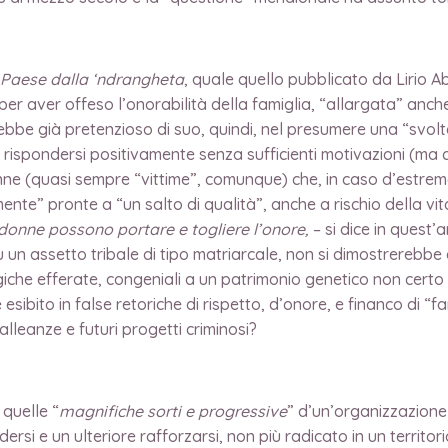
l Paese dalla ‘ndrangheta
, quale quello pubblicato da Lirio Ab
er aver offeso l’onorabilità della famiglia, “allargata” anche 
rebbe già pretenzioso di suo, quindi, nel presumere una “svolt
 rispondersi positivamente senza sufficienti motivazioni (ma chi 
nne (quasi sempre “vittime”, comunque) che, in caso d’estrem
e” pronte a “un salto di qualità”, anche a rischio della vita,
donne possono portare e togliere l’onore,
– si dice in quest
un assetto tribale di tipo matriarcale, non si dimostrerebbe e
iche efferate, congeniali a un patrimonio genetico non certo 
ito in false retoriche di rispetto, d’onore, e financo di “famig
alleanze e futuri progetti criminosi?
quelle “
magnifiche sorti e progressive
” d’un’organizzazione
rsi e un ulteriore rafforzarsi, non più radicato in un territor