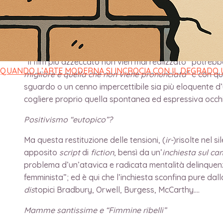
di
direttore
/
14 Marzo 2022
Fimmanuni, fimmanazzi & Tragediaturi
“Il film più azzeccato non vien mai realizzato” potre
QUANDO L’ARTE MODERNA SI INCROCIA CON IL DEGRADO
migliore è quella che non viene pronunciata
” e con qu
sguardo o un cenno impercettibile sia più eloquente d’un
cogliere proprio quella spontanea ed espressiva occh
Positivismo “eutopico”?
Ma questa restituzione delle tensioni, (
ir-
)risolte nel s
apposito
script
di
fiction
, bensì da un’
inchiesta sul c
problema d’un’atavica e radicata mentalità delinquenzi
femminista”; ed è qui che l’inchiesta sconfina pure dal
dis
topici Bradbury, Orwell, Burgess, McCarthy….
Mamme santissime e “Fimmine ribelli”