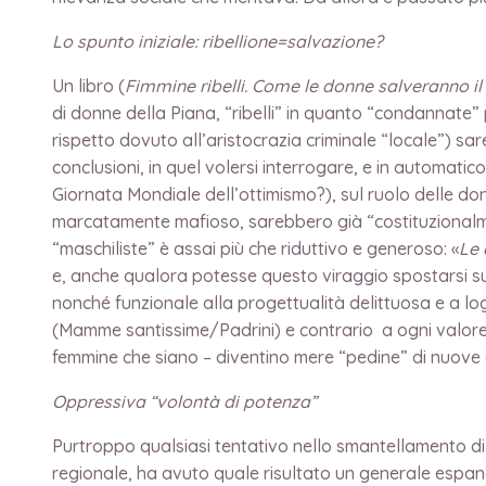
Lo spunto iniziale: ribellione=salvazione?
Un libro (
Fimmine ribelli. Come le donne salveranno i
di donne della Piana, “ribelli” in quanto “condannate” p
rispetto dovuto all’aristocrazia criminale “locale”) sa
conclusioni, in quel volersi interrogare, e in automatico
Giornata Mondiale dell’ottimismo?), sul ruolo delle do
marcatamente mafioso, sarebbero già “costituzionalment
“maschiliste” è assai più che riduttivo e generoso: «
Le 
e, anche qualora potesse questo viraggio spostarsi su 
nonché funzionale alla progettualità delittuosa e a log
(Mamme santissime/Padrini) e contrario a ogni valore esib
femmine che siano – diventino mere “pedine” di nuove 
Oppressiva “volontà di potenza”
Purtroppo qualsiasi tentativo nello smantellamento di 
regionale, ha avuto quale risultato un generale espande