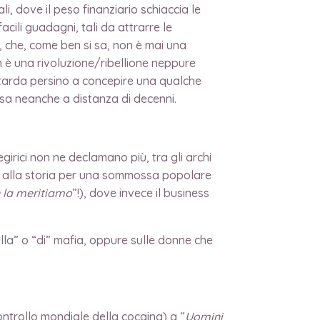
li, dove il peso finanziario schiaccia le
acili guadagni, tali da attrarre le
”, che, come ben si sa, non è mai una
on è una rivoluzione/ribellione neppure
e, tarda persino a concepire una qualche
osa neanche a distanza di decenni.
girici non ne declamano più, tra gli archi
noto alla storia per una sommossa popolare
n la meritiamo
”!), dove invece il business
ulla” o “di” mafia, oppure sulle donne che
ontrollo mondiale della cocaina) a “
Uomini