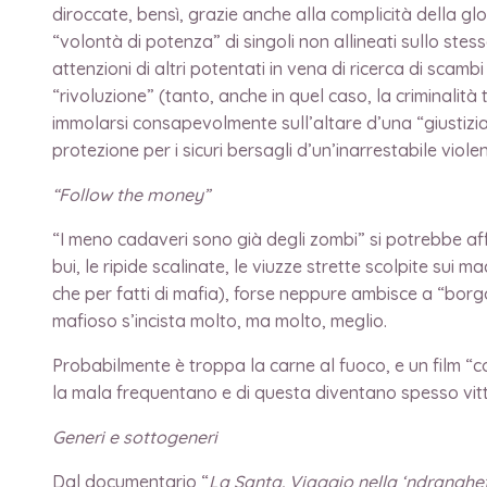
diroccate, bensì, grazie anche alla complicità della glob
“volontà di potenza” di singoli non allineati sullo stes
attenzioni di altri potentati in vena di ricerca di scam
“rivoluzione” (tanto, anche in quel caso, la criminalit
immolarsi consapevolmente sull’altare d’una “giustizia”
protezione per i sicuri bersagli d’un’inarrestabile vi
“Follow the money”
“I meno cadaveri sono già degli zombi” si potrebbe af
bui, le ripide scalinate, le viuzze strette scolpite su
che per fatti di mafia), forse neppure ambisce a “borgo
mafioso s’incista molto, ma molto, meglio.
Probabilmente è troppa la carne al fuoco, e un film “co
la mala frequentano e di questa diventano spesso vittim
Generi e sottogeneri
Dal documentario “
La Santa. Viaggio nella ‘ndranghe