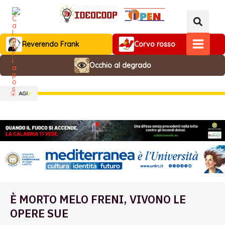
Vai
al
contenuto
Reverendo Frank
Corvo rosso
MAIN
Occhio al degrado
MENU
È MORTO MELO FRENI, VIVONO LE
OPERE SUE