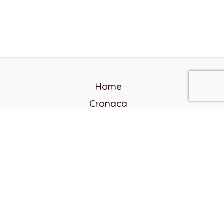
Home
Cronaca
Politica
Cultura e società
Corvo rosso
Reverendo Frank
Libri
Incontri Contemporanei
Chi siamo