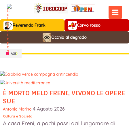
Vai
al
contenuto
MAIN
Reverendo Frank
Corvo rosso
MEN
Occhio al degrado
È MORTO MELO FRENI, VIVONO LE OPERE
SUE
4 Agosto 2026
Antonio Marino
Cultura e Società
A casa Freni, a pochi passi dal lungomare di