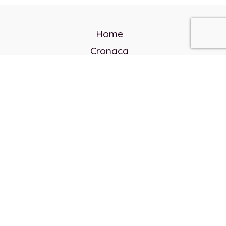
Home
Cronaca
Politica
Cultura e società
Corvo rosso
Reverendo Frank
Libri
Incontri Contemporanei
Chi siamo
Servizi
Privacy Policy
Contatti