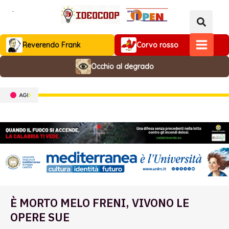
Vai
al
contenuto
Reverendo Frank
Corvo rosso
MAIN
Occhio al degrado
MENU
È MORTO MELO FRENI, VIVONO LE
OPERE SUE