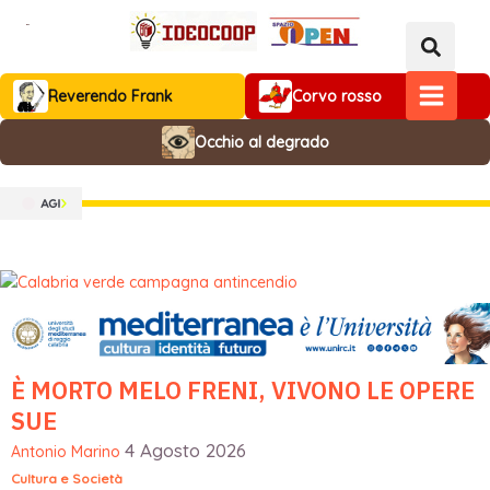
Vai
al
contenuto
Reverendo Frank
Corvo rosso
MAIN
Occhio al degrado
MENU
È MORTO MELO FRENI, VIVONO LE OPERE
SUE
4 Agosto 2026
Antonio Marino
Cultura e Società