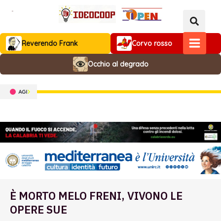
Vai
al
contenuto
Reverendo Frank
Corvo rosso
MAIN
Occhio al degrado
MENU
È MORTO MELO FRENI, VIVONO LE
OPERE SUE