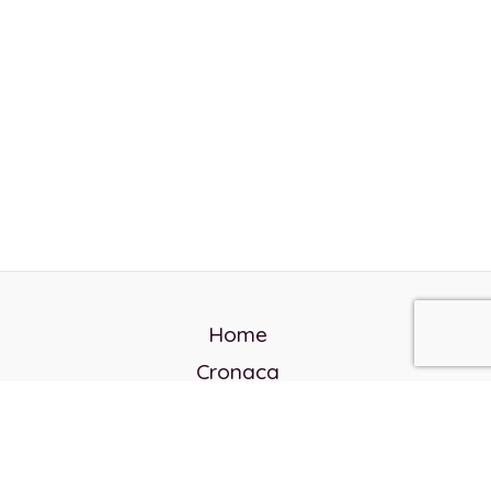
Home
Cronaca
Politica
Cultura e società
Corvo rosso