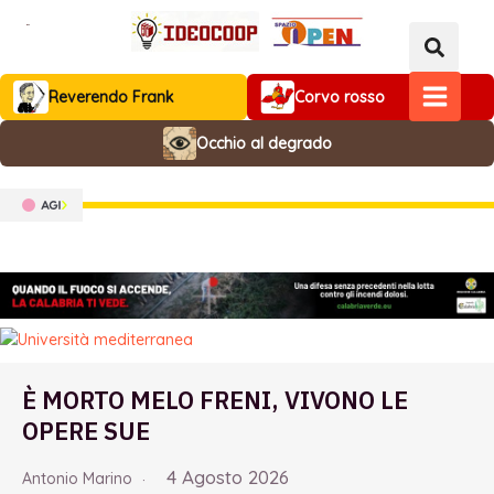
Vai
al
contenuto
Reverendo Frank
Corvo rosso
MAIN
Occhio al degrado
MENU
È MORTO MELO FRENI, VIVONO LE
OPERE SUE
4 Agosto 2026
Antonio Marino