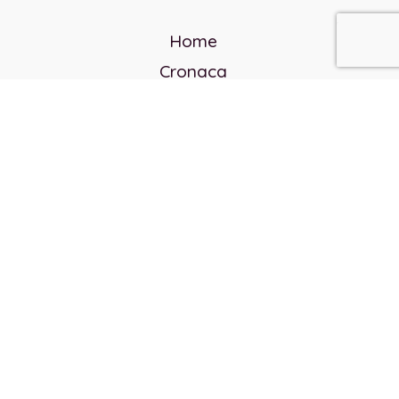
Home
Cronaca
Politica
Cultura e società
Corvo rosso
Reverendo Frank
Libri
Incontri Contemporanei
Chi siamo
Servizi
Privacy Policy
Contatti