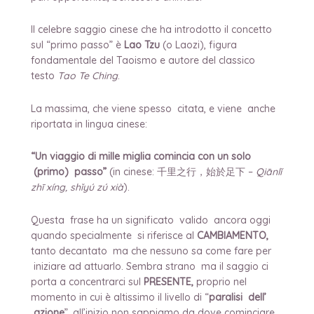
Il celebre saggio cinese che ha introdotto il concetto
sul “primo passo” è
Lao Tzu
(o Laozi), figura
fondamentale del Taoismo e autore del classico
testo
Tao Te Ching
.
La massima, che viene spesso citata, e viene anche
riportata in lingua cinese:
“Un viaggio di mille miglia comincia con un solo
(primo) passo”
(in cinese: 千里之行，始於足下 –
Qiānlǐ
zhī xíng, shǐyú zú xià
).
Questa frase ha un significato valido ancora oggi
quando specialmente si riferisce al
CAMBIAMENTO,
tanto decantato
ma che nessuno sa come fare per
iniziare ad attuarlo. Sembra strano ma il saggio ci
porta a concentrarci sul
PRESENTE,
proprio nel
momento in cui è altissimo il livello di “
paralisi dell’
azione
”, all’inizio non sappiamo da dove cominciare