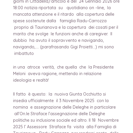
giorni in Cittadella,l’articolo è del 24 Gennaio 2026 ore
18:00 notizia riportata su quotidiano on –line, la
mancata attenzione e il ritardo alla copertura delle
spese sostenute dalla famiglia Radu-Carrozza
proprio di Taurianova e la copertura dei cosati per il
marito che svolge le funzioni anche di caregiver. Il
dubbio ha avuto il sopravvento e navigando,
navigando,…. (parafrasando Gigi Proietti…) mi sono
imbattuto
in una atroce verità, che quella che la Presidente
Meloni aveva ragione, mettendo in relazione
ideologia e realtà!
Il fatto è questo: la nuoiva Giunta Occhiutto si
insedia ufficialmente il 3 Novembre 2025 con la
nomina e assegnazione delle Deleghe in particolare
all’On.le Straface l’assegnazione delle Deleghe
politiche su inclusione sociale ed altro. Il 18 Novembre
2025 l’ Assessore Straface fa visita alla Famiglia di