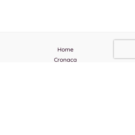
Home
Cronaca
Politica
Cultura e società
Corvo rosso
Reverendo Frank
Libri
Incontri Contemporanei
Chi siamo