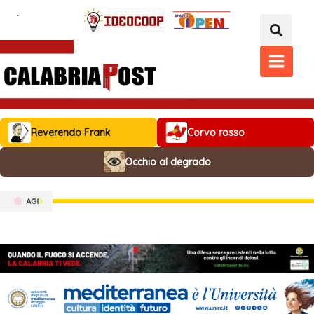
Vai
al
contenuto
MAIN
MENU
Reverendo Frank
Corvo rosso
Occhio al degrado