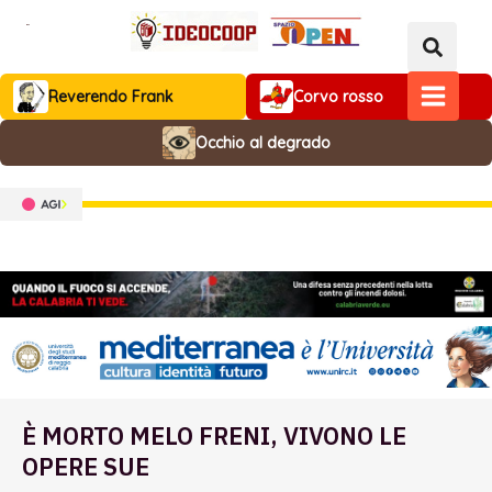
Vai
al
contenuto
Reverendo Frank
Corvo rosso
MAIN
Occhio al degrado
MENU
È MORTO MELO FRENI, VIVONO LE
OPERE SUE