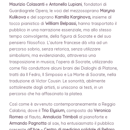
Maurizio Colasanti
e
Antonello Lupiani
, fondatori di
Guardiagrele Opera, le voci del mezzosoprano
Maryna
Kulikova
e del soprano
Kamilla Karginova,
insieme al
tocco pianistico di
William Belpassi,
hanno trasportato il
pubblico in una narrazione essenziale, ma allo stesso
tempo coinvolgente, della figura di Socrate e del suo
pensiero filosofico. L’autore francese dà vita ad un
percorso sobrio, senza retorica, senza utilizzare
simbolismi, ma evidenziando, attraverso una
trasposizione in musica, l’opera di Socrate, utilizzando
come filo conduttore alcuni brani dei Dialoghi di Platone,
tratti da Il Fedro, Il Simposio e La Morte di Socrate, nella
traduzione di Victor Cousin. Le sonorità, abilmente
sottolineate dagli artisti, si uniscono ai testi, in un
percorso che ha affascinato la platea.
Così come è avvenuto contemporaneamente a Reggio
Calabria, dove il
Trio Elysium,
composto da
Veronica
Romeo
al flauto,
Annalucia Trimboli
al pianoforte e
Armando Pagnotta
al sax, ha entusiasmato
il
pubblico
presente
all’Ace – Centro di medicina solidale di Pellaro
,