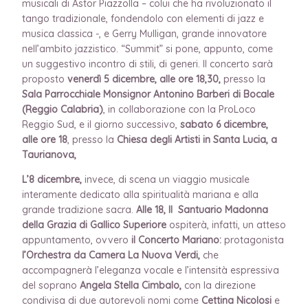
musicali di Astor Piazzolla – colui che ha rivoluzionato il
tango tradizionale, fondendolo con elementi di jazz e
musica classica -, e Gerry Mulligan, grande innovatore
nell’ambito jazzistico. “Summit” si pone, appunto, come
un suggestivo incontro di stili, di generi. Il concerto sarà
proposto
venerdì 5 dicembre, alle ore 18,30,
presso la
Sala Parrocchiale Monsignor Antonino Barberi di Bocale
(Reggio Calabria)
, in collaborazione con la ProLoco
Reggio Sud, e il giorno successivo,
sabato 6 dicembre,
alle ore 18
, presso la
Chiesa degli Artisti in Santa Lucia, a
Taurianova,
L’8 dicembre,
invece, di scena un viaggio musicale
interamente dedicato alla spiritualità mariana e alla
grande tradizione sacra.
Alle 18, Il Santuario Madonna
della Grazia di Gallico Superiore
ospiterà, infatti, un atteso
appuntamento, ovvero
il Concerto Mariano:
protagonista
l’Orchestra da Camera La Nuova Verdi,
che
accompagnerà l’eleganza vocale e l’intensità espressiva
del soprano
Angela Stella Cimbalo,
con la direzione
condivisa di due autorevoli nomi come
Cettina Nicolosi
e