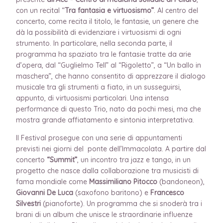
con un recital “
Tra fantasia e virtuosismo”
. Al centro del
concerto, come recita il titolo, le fantasie, un genere che
dà la possibilità di evidenziare i virtuosismi di ogni
strumento. In particolare, nella seconda parte, il
programma ha spaziato tra le fantasie tratte da arie
d’opera, dal “Guglielmo Tell” al “Rigoletto”, a “Un ballo in
maschera”, che hanno consentito di apprezzare il dialogo
musicale tra gli strumenti a fiato, in un susseguirsi,
appunto, di virtuosismi particolari. Una intensa
performance di questo Trio, nato da pochi mesi, ma che
mostra grande affiatamento e sintonia interpretativa.
Il Festival prosegue con una serie di appuntamenti
previsti nei giorni del ponte dell’Immacolata. A partire dal
concerto
“Summit”
, un incontro tra jazz e tango, in un
progetto che nasce dalla collaborazione tra musicisti di
fama mondiale come
Massimiliano Pitocco
(bandoneon),
Giovanni De Luca
(saxofono baritono) e
Francesco
Silvestri
(pianoforte). Un programma che si snoderà tra i
brani di un album che unisce le straordinarie influenze