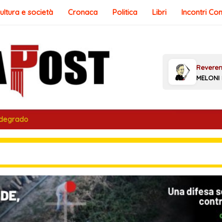
ultura e società
Cronaca
Politica
Libri
Incontri Co
 degrado