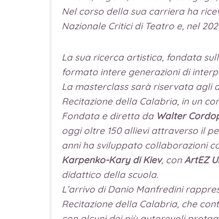
Nel corso della sua carriera ha rice
Nazionale Critici di Teatro e, nel 20
La sua ricerca artistica, fondata sul
formato intere generazioni di inter
La masterclass sarà riservata agli a
Recitazione della Calabria, in un con
Fondata e diretta da
Walter Cordop
oggi oltre 150 allievi attraverso il p
anni ha sviluppato collaborazioni co
Karpenko-Kary di Kiev
, con
ArtEZ Un
didattico della scuola.
L’arrivo di Danio Manfredini rappre
Recitazione della Calabria, che conti
con alcuni dei più autorevoli protag