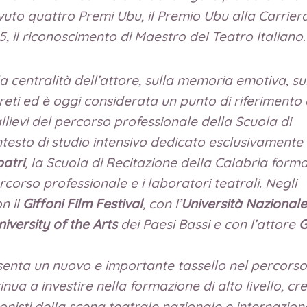
vuto quattro Premi Ubu, il Premio Ubu alla Carriera
25, il riconoscimento di Maestro del Teatro Italiano.
la centralità dell’attore, sulla memoria emotiva, s
preti ed è oggi considerata un punto di riferiment
llievi del percorso professionale della Scuola di
testo di studio intensivo dedicato esclusivamente a
atri
, la Scuola di Recitazione della Calabria form
ercorso professionale e i laboratori teatrali. Negli
n il
Giffoni Film Festival
, con l’
Università Nazionale
iversity of the Arts
dei Paesi Bassi e con l’attore
G
senta un nuovo e importante tassello nel percorso 
nua a investire nella formazione di alto livello, c
onisti della scena teatrale nazionale e internazion