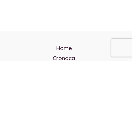
Home
Cronaca
Politica
Cultura e società
Corvo rosso
Reverendo Frank
Libri
Incontri Contemporanei
Chi siamo