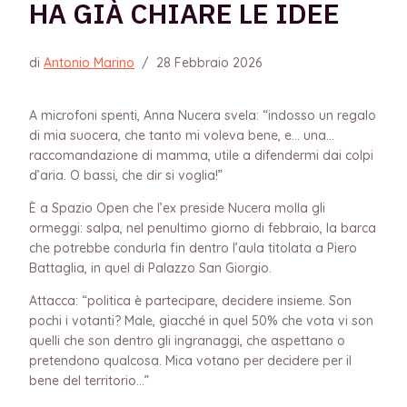
HA GIÀ CHIARE LE IDEE
di
Antonio Marino
/
28 Febbraio 2026
A microfoni spenti, Anna Nucera svela: “indosso un regalo
di mia suocera, che tanto mi voleva bene, e… una…
raccomandazione di mamma, utile a difendermi dai colpi
d’aria. O bassi, che dir si voglia!”
È a Spazio Open che l’ex preside Nucera molla gli
ormeggi: salpa, nel penultimo giorno di febbraio, la barca
che potrebbe condurla fin dentro l’aula titolata a Piero
Battaglia, in quel di Palazzo San Giorgio.
Attacca: “politica è partecipare, decidere insieme. Son
pochi i votanti? Male, giacché in quel 50% che vota vi son
quelli che son dentro gli ingranaggi, che aspettano o
pretendono qualcosa. Mica votano per decidere per il
bene del territorio…”