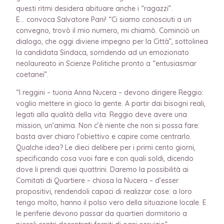
questi ritmi desidera abituare anche i “ragazzi”.
E… convoca Salvatore Pani! “Ci siamo conosciuti a un
convegno, trovò il mio numero, mi chiamò. Cominciò un
dialogo, che oggi diviene impegno per la Città”, sottolinea
la candidata Sindaca, sorridendo ad un emozionato
neolaureato in Scienze Politiche pronto a “entusiasmar
coetanei”.
“I reggini – tuona Anna Nucera – devono dirigere Reggio:
voglio mettere in gioco la gente. A partir dai bisogni reali,
legati alla qualità della vita. Reggio deve avere una
mission, un’anima. Non c’è niente che non si possa fare:
basta aver chiaro l’obiettivo e capire come centrarlo.
Qualche idea? Le dieci delibere per i primi cento giorni,
specificando cosa vuoi fare e con quali soldi, dicendo
dove li prendi quei quattrini. Daremo la possibilità ai
Comitati di Quartiere – chiosa la Nucera – d’esser
propositivi, rendendoli capaci di realizzar cose: a loro
tengo molto, hanno il polso vero della situazione locale. E
le periferie devono passar da quartieri dormitorio a