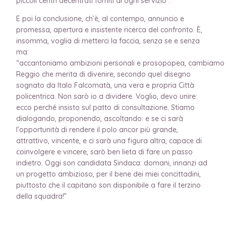
piccoli centri decentrati forniti di ogni servizio”.
E poi la conclusione, ch’è, al contempo, annuncio e
promessa, apertura e insistente ricerca del confronto. È,
insomma, voglia di metterci la faccia, senza se e senza
ma:
“accantoniamo ambizioni personali e prosopopea, cambiamo
Reggio che merita di divenire, secondo quel disegno
sognato da Italo Falcomatà, una vera e propria Città
policentrica. Non sarò io a dividere. Voglio, devo unire:
ecco perché insisto sul patto di consultazione. Stiamo
dialogando, proponendo, ascoltando: e se ci sarà
l’opportunità di rendere il polo ancor più grande,
attrattivo, vincente, e ci sarà una figura altra, capace di
coinvolgere e vincere, sarò ben lieta di fare un passo
indietro. Oggi son candidata Sindaca: domani, innanzi ad
un progetto ambizioso, per il bene dei miei concittadini,
piuttosto che il capitano son disponibile a fare il terzino
della squadra!”