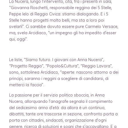
La Nucera, lungo l’intervento, cita, fra i presenti in sala,
“Giovanna Roschetti, responsabile reggina dei 5 Stelle,
Peppe Ielo di Reggio Civica: stiamo dialogando. E i 5
Stelle hanno progetti molto belli, ma sta a loro poi
svelarli”. Ci sarebbe dovuto essere pure Carmelo Versace,
ma, svela Arcidiaco, “un impegno gli ha impedito d’esser
qui, oggi”.
Le liste, “Siamo futuro. I giovani con Anna Nucera”,
“Progetto Reggio”, “Popolo&Cultura”, “Reggio Lavora”,
sono, sottolinea Arcidiaco, “aperte: nascono attorno a dei
principi, saranno i reggini a scegliere di candidarsi, di
metterci la faccia”.
La passione per il servizio politico sboccia, in Anna
Nucera, allorquando l’anagrafe segnala il compimento
del sedicesimo anno d’età: da allora è un continuo,
dibattiti, tante ore trascorse in sezione, confronto porta a
porta con cittadini, sindacati, organizzazione d’ogni
genere, ricerca di soluzioni e sogni che s’accavallano. E a