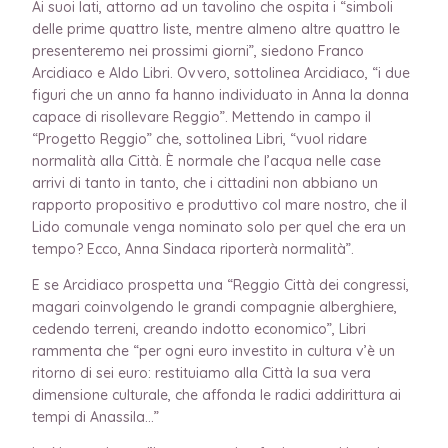
Ai suoi lati, attorno ad un tavolino che ospita i “simboli
delle prime quattro liste, mentre almeno altre quattro le
presenteremo nei prossimi giorni”, siedono Franco
Arcidiaco e Aldo Libri. Ovvero, sottolinea Arcidiaco, “i due
figuri che un anno fa hanno individuato in Anna la donna
capace di risollevare Reggio”. Mettendo in campo il
“Progetto Reggio” che, sottolinea Libri, “vuol ridare
normalità alla Città. È normale che l’acqua nelle case
arrivi di tanto in tanto, che i cittadini non abbiano un
rapporto propositivo e produttivo col mare nostro, che il
Lido comunale venga nominato solo per quel che era un
tempo? Ecco, Anna Sindaca riporterà normalità”.
E se Arcidiaco prospetta una “Reggio Città dei congressi,
magari coinvolgendo le grandi compagnie alberghiere,
cedendo terreni, creando indotto economico”, Libri
rammenta che “per ogni euro investito in cultura v’è un
ritorno di sei euro: restituiamo alla Città la sua vera
dimensione culturale, che affonda le radici addirittura ai
tempi di Anassila…”