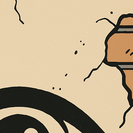
“CITTÀ DI SIDERNO”
Leggi l'articolo »
L’ET
Leggi
,
Cultura
Libri
Cron
Menomale che Giuseppe c’è
IL 
Antonio Marino
/
12 Aprile 2026
Anton
In evidenza
È sufficiente un pizzico di reale,
Cult
concreta chiarezza per far comprendere
ancor
all’ignaro cittadino quanto sia complessa, e non
cont
sempre equa,
IL M
Menomale che Giuseppe c’è
Leggi l'articolo »
Cultu
,