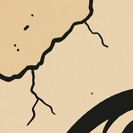
LA RIVOLUZIONE CULTURALE DI ALEC ROSS:
METTERE INSIEME INTELLIGENZA E SAGGEZZA
Leggi l'articolo »
,
Cultura
In evidenza
Storia ‘i San Giorgiu Cavaleri
Antonio Marino
/
23 Aprile 2026
Cultura
Franco Arcidiaco, l’editore nonché
giornalista, in una delle sue “peregrinazioni di
stampo enogastronomico” finisce sull’isola
siciliana: a Modica Alta, in
Storia ‘i San Giorgiu Cavaleri
Leggi l'articolo »