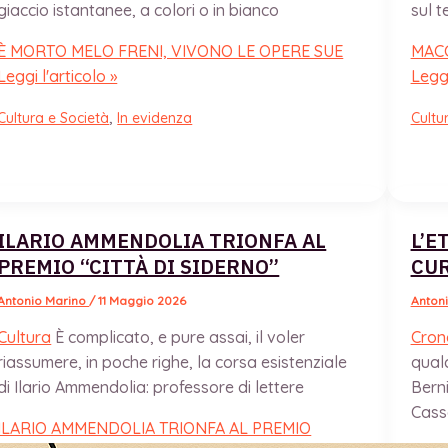
giaccio istantanee, a colori o in bianco
sul t
È MORTO MELO FRENI, VIVONO LE OPERE SUE
MAC
Leggi l'articolo »
Leggi
,
Cultura e Società
In evidenza
Cultu
ILARIO AMMENDOLIA TRIONFA AL
L’E
PREMIO “CITTÀ DI SIDERNO”
CU
Antonio Marino
/
11 Maggio 2026
Anton
Cultura
È complicato, e pure assai, il voler
Cron
riassumere, in poche righe, la corsa esistenziale
qual
di Ilario Ammendolia: professore di lettere
Berni
Cass
ILARIO AMMENDOLIA TRIONFA AL PREMIO