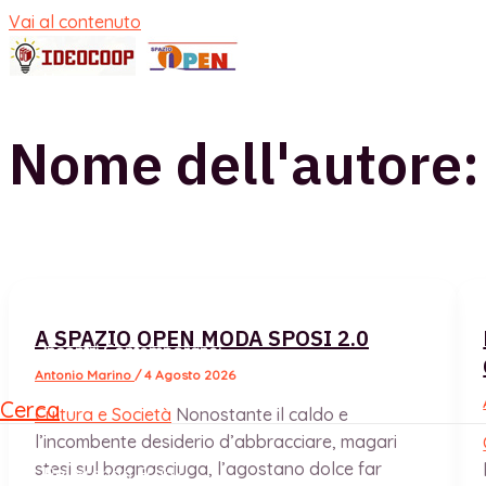
Vai al contenuto
Home
Cultura e società
Nome dell'autore:
Cronaca
Politica
Libri
A SPAZIO OPEN MODA SPOSI 2.0
Incontri Contemporanei
Antonio Marino
/
4 Agosto 2026
Cerca
Cultura e Società
Nonostante il caldo e
l’incombente desiderio d’abbracciare, magari
stesi sul bagnasciuga, l’agostano dolce far
Reverendo Frank