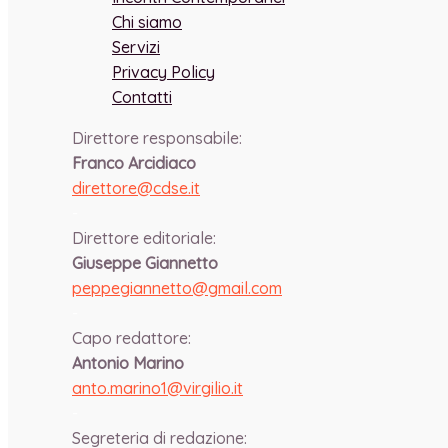
Chi siamo
Servizi
Privacy Policy
Contatti
Direttore responsabile:
Franco Arcidiaco
direttore@cdse.it
-
Direttore editoriale:
Giuseppe Giannetto
peppegiannetto@gmail.com
-
Capo redattore:
Antonio Marino
anto.marino1@virgilio.it
-
Segreteria di redazione: