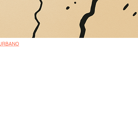
1
2
…
8
 URBANO