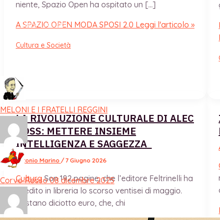
niente, Spazio Open ha ospitato un […]
Corvo rosso
A SPAZIO OPEN MODA SPOSI 2.0
Leggi l'articolo »
Cultura e Società
Occhio al degrado
MELONI E I FRATELLI REGGINI
LA RIVOLUZIONE CULTURALE DI ALEC
ROSS: METTERE INSIEME
INTELLIGENZA E SAGGEZZA
Antonio Marino
/
7 Giugno 2026
Cultura
Son 192 pagine, che l’editore Feltrinelli ha
Corvo Rosso 08 dicembre 2025
spedito in libreria lo scorso ventisei di maggio.
Costano diciotto euro, che, chi