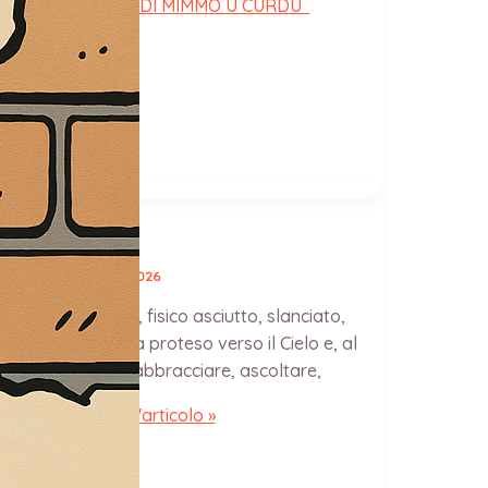
ERNA VIA CRUCIS DI MIMMO U CURDU
 l'articolo »
aca
MIO MINUTO
io Marino
/
31 Marzo 2026
ura
Volto scavato, fisico asciutto, slanciato,
ato alla Terra ma proteso verso il Cielo e, al
empo, curvo per abbracciare, ascoltare,
IO MINUTO
Leggi l'articolo »
ra