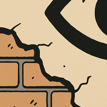
Cultura
DAR CARNE ALLE NOSTRE
ISTITUZIONI
Antonio Marino
/
24 Marzo 2026
Cultura
In fondo, sta a tutti mettersi alla ricerca
di uomini e donne di sintesi, come diceva il grande
sociologo padre
DAR CARNE ALLE NOSTRE ISTITUZIONI
Leggi
l'articolo »
Cultura