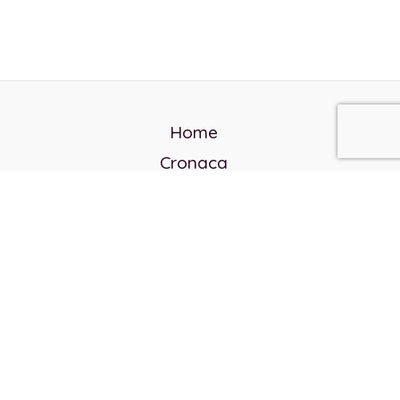
Home
Cronaca
Politica
Cultura e società
Corvo rosso
Reverendo Frank
Libri
Incontri Contemporanei
Chi siamo