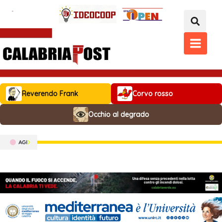
Vai
al
contenuto
MAIN
MENU
Reverendo Frank
Corvo rosso
Occhio al degrado