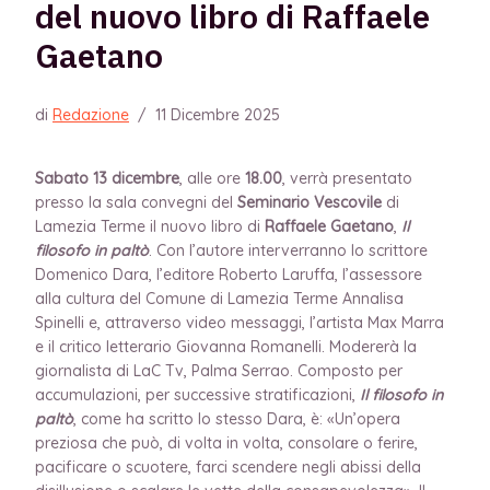
del nuovo libro di Raffaele
Gaetano
di
Redazione
/
11 Dicembre 2025
Sabato 13 dicembre
, alle ore
18.00
, verrà presentato
presso la sala convegni del
Seminario Vescovile
di
Lamezia Terme il nuovo libro di
Raffaele Gaetano
,
Il
filosofo in paltò
. Con l’autore interverranno lo scrittore
Domenico Dara, l’editore Roberto Laruffa, l’assessore
alla cultura del Comune di Lamezia Terme Annalisa
Spinelli e, attraverso video messaggi, l’artista Max Marra
e il critico letterario Giovanna Romanelli. Modererà la
giornalista di LaC Tv, Palma Serrao. Composto per
accumulazioni, per successive stratificazioni,
Il filosofo in
paltò
, come ha scritto lo stesso Dara, è: «Un’opera
preziosa che può, di volta in volta, consolare o ferire,
pacificare o scuotere, farci scendere negli abissi della