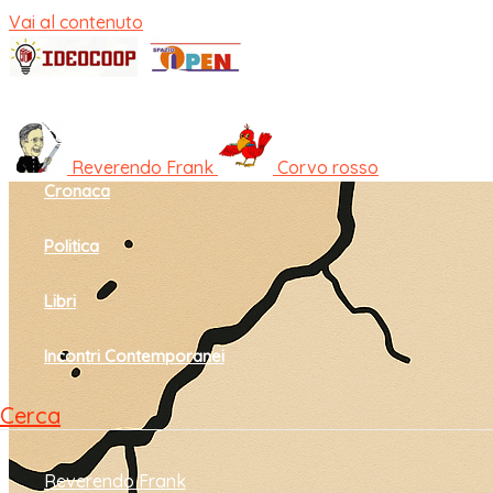
Vai al contenuto
Home
Cultura e società
Reverendo Frank
Corvo rosso
Cronaca
Politica
Libri
Incontri Contemporanei
Cerca
Reverendo Frank