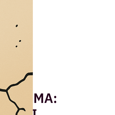
DA ROMA:
I!” DI