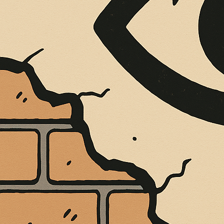
È MORTO MELO FRENI, VIVONO LE 
Antonio Marino
4 Agosto 2026
Cultura e Società
A casa Freni, a pochi passi dal lungomare di Terme 
CONTINUA A LEGGERE
Condividi:
Cultura
In evidenza
IL GIORNALISM
SUCCESSO PER “