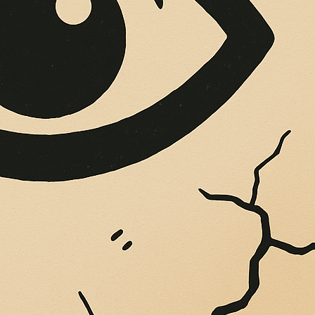
OPERE SUE
Vigliatore, sulle pareti giaccio istantanee,...
O ETICO RIPARTE 
SEPPELLITEMI QU