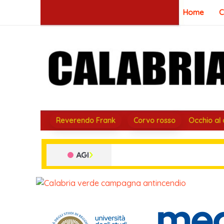
Vai
Home
C
al
contenuto
Reverendo Frank
Corvo rosso
Occhio al