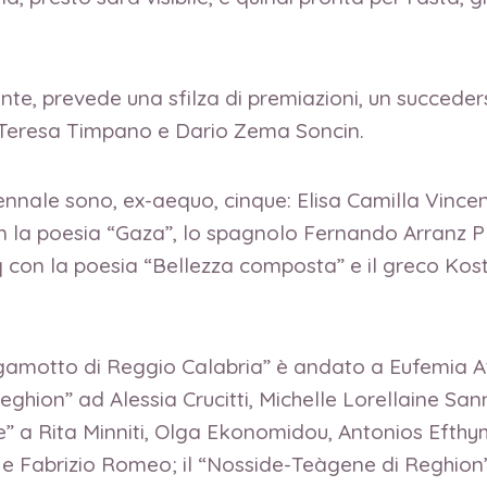
te, prevede una sfilza di premiazioni, un succedersi
ori Teresa Timpano e Dario Zema Soncin.
ntennale sono, ex-aequo, cinque: Elisa Camilla Vinc
on la poesia “Gaza”, lo spagnolo Fernando Arranz 
fiq con la poesia “Bellezza composta” e il greco K
ergamotto di Reggio Calabria” è andato a Eufemia 
Reghion” ad Alessia Crucitti, Michelle Lorellaine S
a Rita Minniti, Olga Ekonomidou, Antonios Efthymi
tti e Fabrizio Romeo; il “Nosside-Teàgene di Reghio