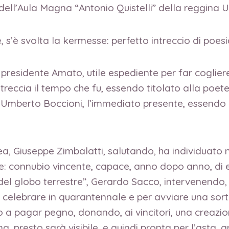
erno dell’Aula Magna “Antonio Quistelli” della reggina
 s’è svolta la kermesse: perfetto intreccio di poesi
 presidente Amato, utile espediente per far cogliere
intreccia il tempo che fu, essendo titolato alla poe
Umberto Boccioni, l’immediato presente, essendo 
a, Giuseppe Zimbalatti, salutando, ha individuato ne
te: connubio vincente, capace, anno dopo anno, di 
del globo terrestre”, Gerardo Sacco, intervenendo, 
celebrare in quarantennale e per avviare una sorta
a pagar pegno, donando, ai vincitori, una creazion
 presto sarà visibile, e quindi pronta per l’asta, gra