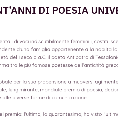
NT’ANNI DI POESIA UNI
tali di voci indiscutibilmente femminili, costituisc
ndente d’una famiglia appartenente alla nobiltà lo
 del I secolo a.C. il poeta Antipatro di Tessalonica
mma tra le più famose poetesse dell’antichità grec
obale per la sua propensione a muoversi agilmente s
nale, lungimirante, mondiale premio di poesia, decis
e alle diverse forme di comunicazione.
l premio: l’ultima, la quarantesima, ha visto l’ultim