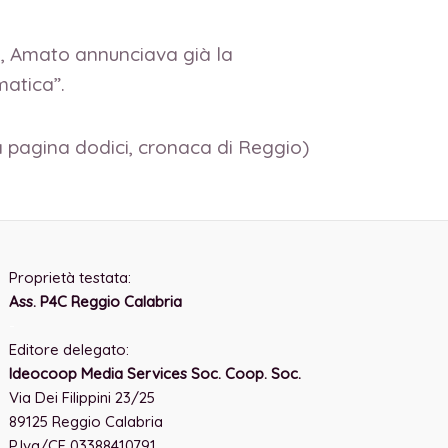
5, Amato annunciava già la
matica”.
a pagina dodici, cronaca di Reggio)
Proprietà testata:
Ass. P4C Reggio Calabria
-
Editore delegato:
Ideocoop Media Services Soc. Coop. Soc.
Via Dei Filippini 23/25
89125 Reggio Calabria
P.Iva/CF 03388410791