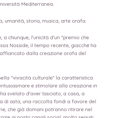
 Università Mediterranea.
a, umanità, storia, musica, arte orafa.
, a chiunque, l’unicità d’un “premio che
tessa Nosside, il tempo recente, giacché ha
affiancato dalla creazione orafa del
lla “vivacità culturale” la caratteristica
entusiasmare e stimolare alla creazione in
ha svelato d’aver lasciato, a casa, a
 di asta, una raccolta fondi a favore del
e, che già domani potranno ritirare nel
zie ai nostri canali social, molto seguiti,