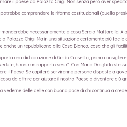
ernare il paese da Palazzo Chigi. Non senza però aver spedito
otrebbe comprendere le riforme costituzionali (quella presid
e manderebbe necessariamente a casa Sergio Mattarella. A q
 a Palazzo Chigi. Ma in una situazione certamente più facile
 anche un repubblicano alla Casa Bianca, cosa che gli facili
s riporta una dichiarazione di Guido Crosetto, primo consigliere
i vedute, hanno un rapporto serio”. Con Mario Draghi lo stess
ere il Paese. Se capiterà serviranno persone disposte a gove
lcosa da offrire per aiutare il nostro Paese a diventare più gra
 vederne delle belle con buona pace di chi continua a creder