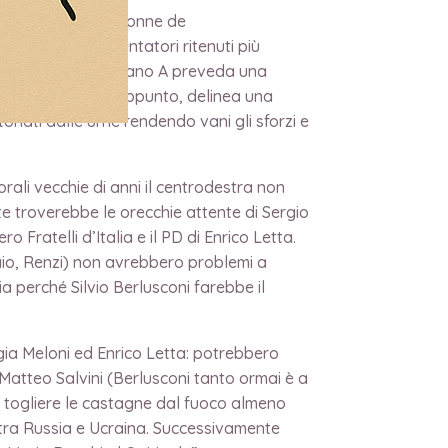
endibili. Dalle colonne de
olitiche di commentatori ritenuti più
er scontato che il piano A preveda una
ario, il piano B appunto, delinea una
onati dalle urne rendendo vani gli sforzi e
ali vecchie di anni il centrodestra non
 troverebbe le orecchie attente di Sergio
o Fratelli d’Italia e il PD di Enrico Letta.
Maio, Renzi) non avrebbero problemi a
ia perché Silvio Berlusconi farebbe il
gia Meloni ed Enrico Letta: potrebbero
 Matteo Salvini (Berlusconi tanto ormai è a
 togliere le castagne dal fuoco almeno
a tra Russia e Ucraina. Successivamente