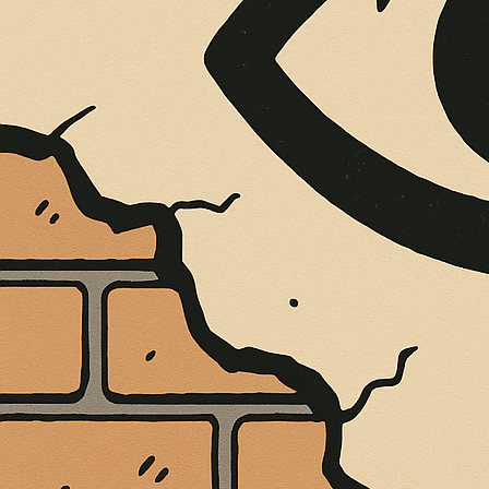
È MORTO MELO FRENI, VIVONO LE 
Antonio Marino
4 Agosto 2026
Cultura e Società
A casa Freni, a pochi passi dal lungomare di Terme 
CONTINUA A LEGGERE
Condividi:
IL PIANO B DI 
di
direttore
/
11 Agosto 2022