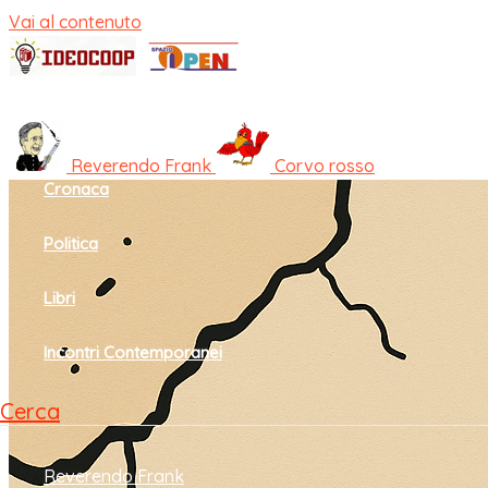
Vai al contenuto
Home
Cultura e società
Reverendo Frank
Corvo rosso
Cronaca
Politica
Libri
Incontri Contemporanei
Cerca
Reverendo Frank