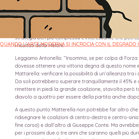
Marco Antonellis è un collega molto addentro nei palazz
ilgiornaleditalia.it
ha descritto uno scenario post eletto
qualificati. Il titolo è: “Se Berlusconi e Salvini doves
vittoria abbondante del centrodestra con il conseguen
strategia ben più complessa e interessante che potrebb
QUANDO L’ARTE MODERNA SI INCROCIA CON IL DEGRADO
i risultati della Meloni.
Leggiamo Antonellis: “Insomma, se per colpa di Forza 
dovesse ottenere una vittoria degna di questo nome e
Mattarella: verificare la possibilità di un’alleanza tra i 
Da soli potrebbero superare tranquillamente il 45% e c
rimettere in piedi la grande coalizione, stavolta però t
diavolo a quattro per essere della partita anche dop
A questo punto Matterella non potrebbe far altro che 
ridisegnare le coalizioni di centro-destra e centro-sin
fine corsa) e dall’altro di Giuseppe Conte. Ma avreb
per i prossimi due o tre anni che saranno quelli più du