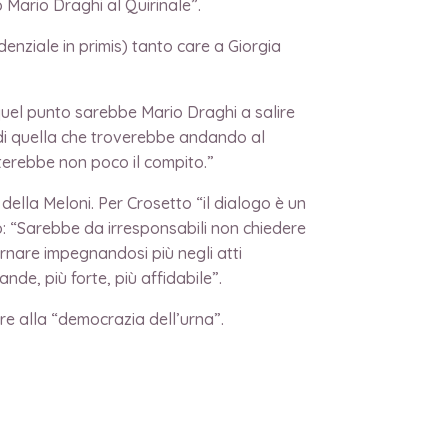
 Mario Draghi al Quirinale”.
enziale in primis) tanto care a Giorgia
uel punto sarebbe Mario Draghi a salire
 di quella che troverebbe andando al
terebbe non poco il compito.”
 della Meloni. Per Crosetto “il dialogo è un
o: “Sarebbe da irresponsabili non chiedere
rnare impegnandosi più negli atti
nde, più forte, più affidabile”.
e alla “democrazia dell’urna”.