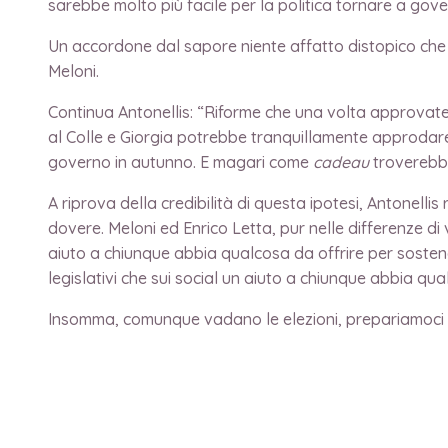
sarebbe molto più facile per la politica tornare a gov
Un accordone dal sapore niente affatto distopico che p
Meloni.
Continua Antonellis: “Riforme che una volta approvat
al Colle e Giorgia potrebbe tranquillamente approdare
governo in autunno. E magari come
cadeau
troverebbe
A riprova della credibilità di questa ipotesi, Antonelli
dovere. Meloni ed Enrico Letta, pur nelle differenze d
aiuto a chiunque abbia qualcosa da offrire per sosten
legislativi che sui social un aiuto a chiunque abbia qua
Insomma, comunque vadano le elezioni, prepariamoci a