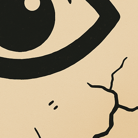
OPERE SUE
Vigliatore, sulle pareti giaccio istantanee,...
LETTA E MELONI