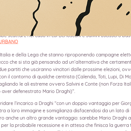
i della politica e le sue notizie sono sempre esclusive ed att
rale assolutamente plausibile e lontano dalle illazioni fantap
sero crollare Giorgia Meloni ha già pronto il piano B”. Dando p
te approdo di Giorgia Meloni a Palazzo Chigi, il secondo scen
e scattare nel caso in cui Berlusconi e Salvini uscissero bast
 URBANO
Italia e della Lega che stanno riproponendo campagne elettor
cco che si sta già pensando ad un’alternativa che certamente
due partiti che usciranno vincitori dalle prossime elezioni, ovver
on il contorno di qualche centrista (Calenda, Toti, Lupi, Di 
agliando le ali estreme ovvero Salvini e Conte (non Forza Ital
o aver defenestrato Mario Draghi)”.
ridare l’incarico a Draghi “con un doppio vantaggio per Gior
istra a loro immagine e somiglianza disfacendosi da un lato di
bero anche un altro grande vantaggio: sarebbe Mario Draghi a
ri per la probabile recessione e in attesa che finisca la guerr