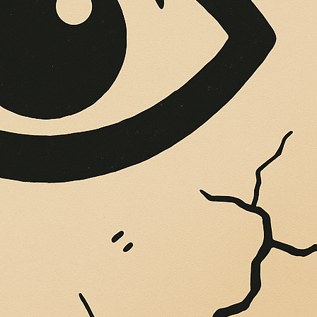
OPERE SUE
Vigliatore, sulle pareti giaccio istantanee,...
ythagoras della Cit
l Museo Archeologi