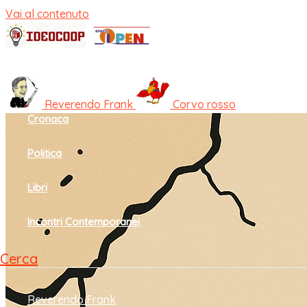
Vai al contenuto
Home
Cultura e società
Reverendo Frank
Corvo rosso
Cronaca
Politica
Libri
Incontri Contemporanei
Cerca
Reverendo Frank