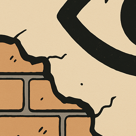
È MORTO MELO FRENI, VIVONO LE 
Antonio Marino
4 Agosto 2026
Cultura e Società
A casa Freni, a pochi passi dal lungomare di Terme 
CONTINUA A LEGGERE
Condividi:
Cultura
Il Planetarium P
Metropolitana a