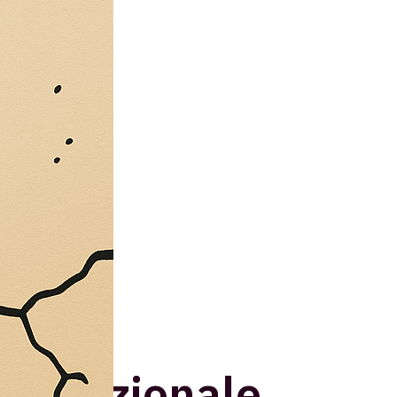
tà
co Nazionale