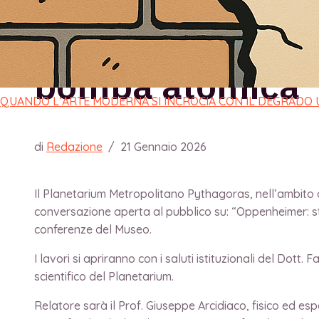
con “Oppenheimer
bomba atomica”
QUANDO L’ARTE MODERNA SI INCROCIA CON IL DEGRADO
di
Redazione
/
21 Gennaio 2026
Il Planetarium Metropolitano Pythagoras, nell’ambito 
conversazione aperta al pubblico su: “Oppenheimer: st
conferenze del Museo.
I lavori si apriranno con i saluti istituzionali del Dot
scientifico del Planetarium.
Relatore sarà il Prof. Giuseppe Arcidiaco, fisico ed es