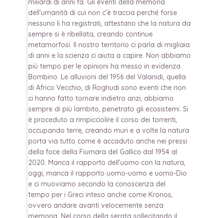
miliardi di anni fa. Gli eventi della memoria
dell’umanità di cui non c’è traccia perché forse
nessuno li ha registrati, attestano che la natura da
sempre si è ribellata, creando continue
metamorfosi. Il nostro territorio ci parla di migliaia
di anni e la scienza ci aiuta a capire. Non abbiamo
più tempo per le opinioni ha messo in evidenza
Bombino. Le alluvioni del 1956 del Valanidi, quella
di Africo Vecchio, di Roghudi sono eventi che non
ci hanno fatto tornare indietro anzi, abbiamo
sempre di più lambito, penetrato gli ecosistemi. Si
è proceduto a rimpicciolire il corso dei torrenti,
occupando terre, creando muri e a volte la natura
porta via tutto come è accaduto anche nei pressi
della foce della Fiumara del Gallico dal 1954 al
2020. Manca il rapporto dell’uomo con la natura,
oggi, manca il rapporto uomo-uomo e uomo-Dio
e ci muoviamo secondo la conoscenza del
tempo per i Greci inteso anche come Kronos,
ovvero andare avanti velocemente senza
memoria. Nel corso della serata sollecitando il