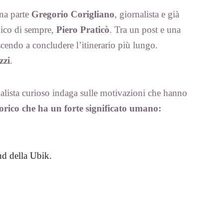
una parte
Gregorio Corigliano
, giornalista e già
mico di sempre,
Piero Praticò
. Tra un post e una
uscendo a concludere l’itinerario più lungo.
zzi
.
nalista curioso indaga sulle motivazioni che hanno
torico che ha un forte significato umano:
and della Ubik.