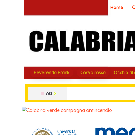
Vai
Home
C
al
contenuto
Reverendo Frank
Corvo rosso
Occhio al