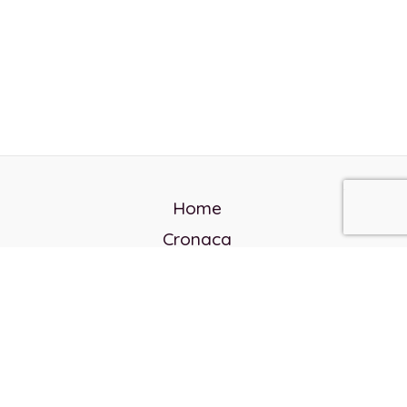
Home
Cronaca
Politica
Cultura e società
Corvo rosso
Reverendo Frank
Libri