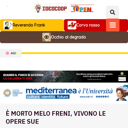
Vai
al
contenuto
Reverendo Frank
Corvo rosso
MAIN
Occhio al degrado
MENU
È MORTO MELO FRENI, VIVONO LE
OPERE SUE