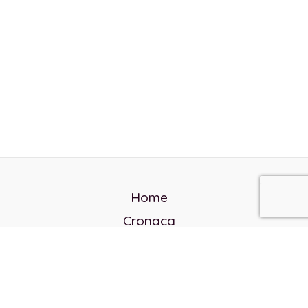
Home
Cronaca
Politica
Cultura e società
Corvo rosso