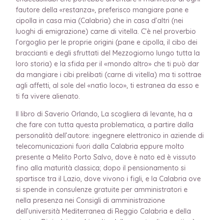
fautore della «restanza», preferisco mangiare pane e
cipolla in casa mia (Calabria) che in casa d’altri (nei
luoghi di emigrazione) carne di vitella. C’è nel proverbio
l’orgoglio per le proprie origini (pane e cipolla, il cibo dei
braccianti e degli sfruttati del Mezzogiorno lungo tutta la
loro storia) e la sfida per il «mondo altro» che ti può dar
da mangiare i cibi prelibati (carne di vitella) ma ti sottrae
agli affetti, al sole del «natìo loco», ti estranea da esso e
ti fa vivere alienato.
Il libro di Saverio Orlando, La scogliera di levante, ha a
che fare con tutta questa problematica, a partire dalla
personalità dell’autore: ingegnere elettronico in aziende di
telecomunicazioni fuori dalla Calabria eppure molto
presente a Melito Porto Salvo, dove è nato ed è vissuto
fino alla maturità classica; dopo il pensionamento si
spartisce tra il Lazio, dove vivono i figli, e la Calabria ove
si spende in consulenze gratuite per amministratori e
nella presenza nei Consigli di amministrazione
dell’università Mediterranea di Reggio Calabria e della