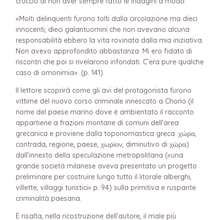
cruccio di non aver sempre fatto le indagini a modo:
«Molti delinquenti furono tolti dalla circolazione ma dieci
innocenti, dieci galantuomini che non avevano alcuna
responsabilità ebbero la vita rovinata dalla mia iniziativa.
Non avevo approfondito abbastanza. Mi ero fidato di
riscontri che poi si rivelarono infondati. C’era pure qualche
caso di omonimia». (p. 141).
Il lettore scoprirà come gli avi del protagonista furono
vittime del nuovo corso criminale innescato a Chorìo (il
nome del paese marino dove è ambientato il racconto
appartiene a frazioni montane di comuni dell’area
grecanica e proviene dalla toponomastica greca: χώρα,
contrada, regione, paese, χωρίον, diminutivo di χώρα)
dall’innesto della speculazione metropolitana («una
grande società milanese aveva presentato un progetto
preliminare per costruire lungo tutto il litorale alberghi,
villette, villaggi turistici» p. 94) sulla primitiva e ruspante
criminalità paesana.
E risalta, nella ricostruzione dell’autore, il male più