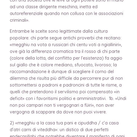
ad una classe dirigente meschina, inetta ed
autoreferenziale quando non collusa con le associazioni
criminali».
Entrambe le scelte sono legittimate dalla cultura
popolare: chi parte segue antichi proverbi che recitano:
«megghiu na vota a russicari chi centu voti a ngialliniri»,
ove già la differenza cromatica tra il rosso di chi parte
(colore della lotta, del conflitto per l’esistenza) fa aggio
sul giallo che è colore mediano, sfuocato, livoroso; la
raccomandazione è dunque di scegliere il corno del
dilemma che risulta più difficile da percorrere pur di non
sottomettersi a padroni e padroncini di tutte le risme, a
quelli che pretendono il servilismo poi compensato «in
deficit» con i favoritismi politici e amministrativi. 1b. «Undi
non poi campari non ti vergognari a fùiri», non aver
vergogna di scappare da dove non puoi vivere.
2) «megghiu a la casa tua pani e cipuddha / c’a casa
d’atri carni di viteddha»: un distico di due perfetti
endecasillabi che potrebbe diventare il manifesto di ogni