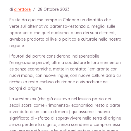
di
direttore
/
28 Ottobre 2023
Esiste da qualche tempo in Calabria un dibattito che
verte sull’alternativa partenza-restanza o, meglio, sulle
opportunità che quel dualismo, o uno dei suoi elementi,
avrebbe prodotto al livello politico e culturale nella nostra
regione.
I fautori del partire considerano indispensabile
l’emigrazione perché, oltre a soddisfare le loro elementari
esigenze economiche, mette in contatto l’emigrante con
nuovi mondi, con nuove lingue, con nuove culture dalla cui
ricchezza resta escluso chi rimane a vivacchiare nei
borghi di origine.
La «restanza» (che già esisteva nel lessico patrio dei
secoli scorsi come «rimanenza» economica, resto o parte
invenduta di un carico di merci) qui assume il nuovo
significato di «sforzo di sopravvivere nella terra di origine
senza perdere la dignità, senza scendere a compromessi
con una società ove le leve di ogni potere sono in mano