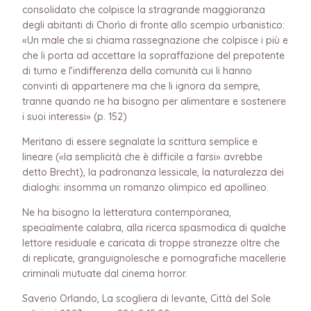
consolidato che colpisce la stragrande maggioranza
degli abitanti di Chorìo di fronte allo scempio urbanistico:
«Un male che si chiama rassegnazione che colpisce i più e
che li porta ad accettare la sopraffazione del prepotente
di turno e l’indifferenza della comunità cui li hanno
convinti di appartenere ma che li ignora da sempre,
tranne quando ne ha bisogno per alimentare e sostenere
i suoi interessi» (p. 152)
Meritano di essere segnalate la scrittura semplice e
lineare («la semplicità che è difficile a farsi» avrebbe
detto Brecht), la padronanza lessicale, la naturalezza dei
dialoghi: insomma un romanzo olimpico ed apollineo.
Ne ha bisogno la letteratura contemporanea,
specialmente calabra, alla ricerca spasmodica di qualche
lettore residuale e caricata di troppe stranezze oltre che
di replicate, granguignolesche e pornografiche macellerie
criminali mutuate dal cinema horror.
Saverio Orlando, La scogliera di levante, Città del Sole