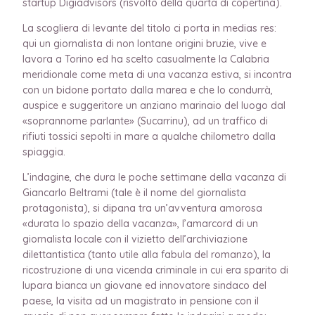
startup Digiadvisors (risvolto della quarta di copertina).
La scogliera di levante del titolo ci porta in medias res:
qui un giornalista di non lontane origini bruzie, vive e
lavora a Torino ed ha scelto casualmente la Calabria
meridionale come meta di una vacanza estiva, si incontra
con un bidone portato dalla marea e che lo condurrà,
auspice e suggeritore un anziano marinaio del luogo dal
«soprannome parlante» (Sucarrinu), ad un traffico di
rifiuti tossici sepolti in mare a qualche chilometro dalla
spiaggia.
L’indagine, che dura le poche settimane della vacanza di
Giancarlo Beltrami (tale è il nome del giornalista
protagonista), si dipana tra un’avventura amorosa
«durata lo spazio della vacanza», l’amarcord di un
giornalista locale con il vizietto dell’archiviazione
dilettantistica (tanto utile alla fabula del romanzo), la
ricostruzione di una vicenda criminale in cui era sparito di
lupara bianca un giovane ed innovatore sindaco del
paese, la visita ad un magistrato in pensione con il