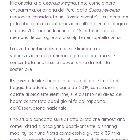
Micronesia, alla
Chorisia insignis
, nota come albero
antiscimmia, originaria del Perù, dalla
Cycas revoluta
nipponica, considerata un “fossile vivente”, il cui genotipo
potrebbe contenere informazioni sull’ambiente biologico
di quasi 200 milioni di anni fa, all’Acanto di classica
memoria, le cui foglie sono scolpite nei capitelli corinzi.
La svolta ambientalista non si è limitata alla
valorizzazione del patrimonio già radicato, ma si è
concentrata anche sulle nuove forme di mobilità
sostenibile.
Il servizio di bike sharing in ascesa al quale la città di
Reggio ha aderito nel giugno del 2019, con stazioni
dotate di biciclette elettriche, si è distinto nell’alveo del
boom constatato pochi giorni fa dal rapporto
dell’Osservatorio nazionale.
Uno studio condotto sulle 31 città pilota che dimostrano
come i cittadini accolgano positivamente la sharing
mobility, con una flotta complessiva giunta a 35 mila
unità. Un modello mutuato al centro sud, Reggio in primis,