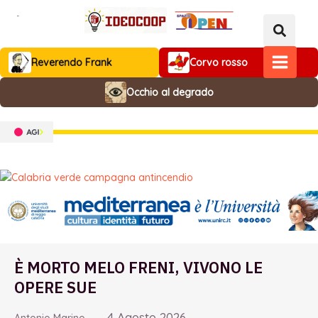
Vai
al
contenuto
Reverendo Frank
Corvo rosso
MAIN
Occhio al degrado
MENU
È MORTO MELO FRENI, VIVONO LE
OPERE SUE
4 Agosto 2026