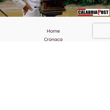
Home
Cronaca
Politica
Cultura e società
Corvo rosso
Reverendo Frank
Libri
Incontri Contemporanei
Chi siamo
Servizi