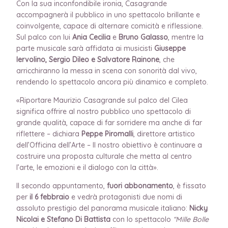
Con la sua inconfondibile ironia, Casagrande
accompagnerà il pubblico in uno spettacolo brillante e
coinvolgente, capace di alternare comicità e riflessione.
Sul palco con lui
Ania Cecilia
e
Bruno Galasso
, mentre la
parte musicale sarà affidata ai musicisti
Giuseppe
Iervolino, Sergio Dileo e Salvatore Rainone
, che
arricchiranno la messa in scena con sonorità dal vivo,
rendendo lo spettacolo ancora più dinamico e completo.
«Riportare Maurizio Casagrande sul palco del Cilea
significa offrire al nostro pubblico uno spettacolo di
grande qualità, capace di far sorridere ma anche di far
riflettere – dichiara
Peppe Piromalli
, direttore artistico
dell’Officina dell’Arte – Il nostro obiettivo è continuare a
costruire una proposta culturale che metta al centro
l’arte, le emozioni e il dialogo con la città».
Il secondo appuntamento,
fuori abbonamento
, è fissato
per
il 6 febbraio
e vedrà protagonisti due nomi di
assoluto prestigio del panorama musicale italiano:
Nicky
Nicolai e Stefano Di Battista
con lo spettacolo
“Mille Bolle