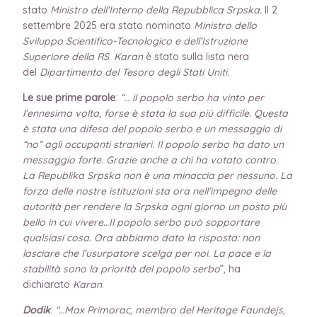
stato
Ministro dell’Interno della Repubblica Srpska.
Il 2
settembre 2025 era stato nominato
Ministro dello
Sviluppo Scientifico-Tecnologico e dell’Istruzione
Superiore della RS
.
Karan
è stato sulla lista nera
del
Dipartimento del Tesoro degli Stati Uniti.
Le sue prime parole
:
“… il popolo serbo ha vinto per
l’ennesima volta, forse è stata la sua più difficile. Questa
è stata una difesa del popolo serbo e un messaggio di
“no” agli occupanti stranieri. Il popolo serbo ha dato un
messaggio forte. Grazie anche a chi ha votato contro.
La Republika Srpska non è una minaccia per nessuno. La
forza delle nostre istituzioni sta ora nell’impegno delle
autorità per rendere la Srpska ogni giorno un posto più
bello in cui vivere…Il popolo serbo può sopportare
qualsiasi cosa. Ora abbiamo dato la risposta: non
lasciare che l’usurpatore scelga per noi. La pace e la
stabilità sono la priorità del popolo serbo
”, ha
dichiarato
Karan
.
Dodik
:
“…Max Primorac, membro del Heritage Faundejs,