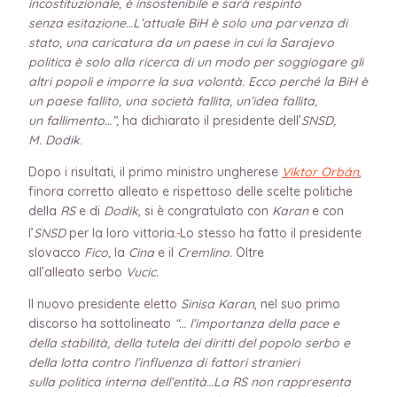
incostituzionale, è insostenibile e sarà respinto
senza esitazione…L’attuale BiH è solo una parvenza di
stato, una caricatura da un paese in cui la Sarajevo
politica è solo alla ricerca di un modo per soggiogare gli
altri popoli e imporre la sua volontà. Ecco perché la BiH è
un paese fallito, una società fallita, un’idea fallita,
un fallimento…”,
ha dichiarato il presidente dell’
SNSD,
M. Dodik
.
Dopo i risultati, il primo ministro ungherese
Viktor Orbán
,
finora corretto alleato e rispettoso delle scelte politiche
della
RS
e di
Dodik
, si è congratulato con
Karan
e con
l’
SNSD
per la loro vittoria.
Lo stesso ha fatto il presidente
slovacco
Fico,
la
Cina
e il
Cremlino.
Oltre
all’alleato
serbo
Vucic.
Il nuovo presidente eletto
Sinisa Karan
, nel suo primo
discorso ha sottolineato
“… l’importanza della pace e
della stabilità, della tutela dei diritti del popolo serbo e
della lotta contro l’influenza di fattori stranieri
sulla politica interna dell’entità…La RS non rappresenta