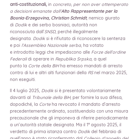
anti-costituzionali,
in
concreto,
per non aver ottemperato
a decisioni emanate dall’
Alto Rappresentante per la
Bosnia-Erzegovina, Christian Schmidt
, nemico giurato
di
Dodik
e dei serbo bosniaci, autorità non
riconosciuta dall’
SNSD
, perché illegalmente
designata.
Dodik
si è
rifiutato di riconoscere la sentenza
e poi
l’Assemblea Nazionale serba,
ha votato
e introdotto leggi che impediscono alle
Forze dell’ordine
Federali
di operare in
Republika Srpska
, a quel
punto la
Corte della BiH
ha emesso mandati di arresto
contro di lui e altri alti funzionari della
RS
nel marzo 2025,
non eseguiti.
Il 4 luglio 2025,
Dodik
si è presentato volontariamente
davanti al
Tribunale della BiH
, per fornire la sua difesa,
dopodiché, la
Corte
ha revocato il mandato d’arresto
precedentemente ordinato, sostituendolo con una misura
precauzionale che gli imponeva di riferire periodicamente
a un’autorità statale designata. Ma il 1° agosto 2025, il
verdetto di prima istanza contro
Dodik
del febbraio di
quell’anno è stato riconfermato dal
Collegio d’appello del