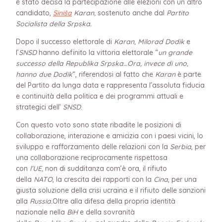
è stato decisa la partecipazione alle elezioni con un altro
candidato,
Siniša
Karan,
sostenuto anche dal
Partito
Socialista della Srpska.
Dopo il successo elettorale di
Karan, Milorad Dodik
e
l’
SNSD
hanno definito la vittoria elettorale “
un grande
successo della Republika Srpska…Ora, invece di uno,
hanno due Dodik
“, riferendosi al fatto che
Karan
è parte
del Partito da lunga data e rappresenta l’assoluta fiducia
e continuità della politica e dei programmi attuali e
strategici dell’
SNSD
.
Con questo voto sono state ribadite le posizioni di
collaborazione, interazione e amicizia con i paesi vicini, lo
sviluppo e rafforzamento delle relazioni con la
Serbia
, per
una collaborazione reciprocamente rispettosa
con
l’UE,
non di sudditanza com’è ora, il rifiuto
della
NATO
, la crescita dei rapporti con la
Cina
, per una
giusta soluzione della crisi ucraina e il rifiuto delle sanzioni
alla
Russia.
Oltre alla difesa della propria identità
nazionale nella
BiH
e della sovranità