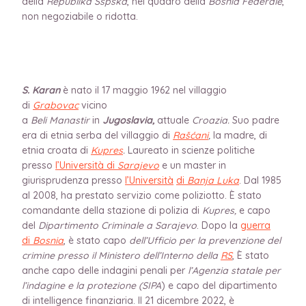
della
Republika Sspska
, nel quadro della
Bosnia Federale
,
non negoziabile o ridotta.
S. Karan
è nato il 17 maggio 1962 nel villaggio
di
Grabovac
vicino
a
Beli Manastir
in
Jugoslavia,
attuale
Croazia.
Suo padre
era di etnia serba del villaggio di
Rašćani
,
la madre, di
etnia croata di
Kupres
.
Laureato in scienze politiche
presso
l’Università di
Sarajevo
e un master in
giurisprudenza presso
l’Università
di
Banja Luka
. Dal 1985
al 2008, ha prestato servizio come poliziotto. È stato
comandante della stazione di polizia di
Kupres,
e capo
del
Dipartimento Criminale a Sarajevo
. Dopo la
guerra
di
Bosnia
, è stato capo
dell’Ufficio per la prevenzione del
crimine presso il Ministero dell’Interno della
RS
, È stato
anche capo delle indagini penali per
l’Agenzia statale per
l’indagine e la protezione (SIPA
) e capo del dipartimento
di intelligence finanziaria. Il 21 dicembre 2022, è