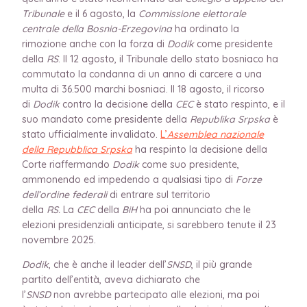
Tribunale
e il 6 agosto, la
Commissione elettorale
centrale della Bosnia-Erzegovina
ha ordinato la
rimozione anche con la forza di
Dodik
come presidente
della
RS
. Il 12 agosto, il Tribunale dello stato bosniaco ha
commutato la condanna di un anno di carcere a una
multa di 36.500 marchi bosniaci. Il 18 agosto, il ricorso
di
Dodik
contro la decisione della
CEC
è stato respinto, e il
suo mandato come presidente della
Republika Srpska
è
stato ufficialmente invalidato.
L’
Assemblea nazionale
della Repubblica Srpska
ha respinto la decisione della
Corte riaffermando
Dodik
come suo presidente,
ammonendo ed impedendo a qualsiasi tipo di
Forze
dell’ordine federali
di entrare sul territorio
della
RS.
La
CEC
della
BiH
ha poi annunciato che le
elezioni presidenziali anticipate, si sarebbero tenute il 23
novembre 2025.
Dodik
, che è anche il leader dell’
SNSD
, il più grande
partito dell’entità, aveva dichiarato che
l’
SNSD
non avrebbe partecipato alle elezioni, ma poi