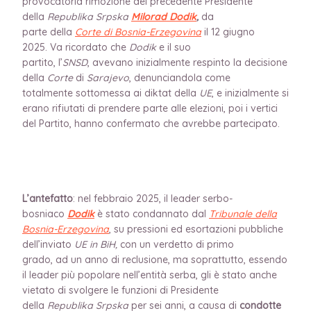
provocatoria rimozione del precedente Presidente
della
Republika Srpska
Milorad Dodik
,
da
parte
della
Corte di Bosnia-Erzegovina
il 12 giugno
2025. Va ricordato che
Dodik
e il suo
partito, l’
SNSD
, avevano inizialmente respinto la decisione
della
Corte
di
Sarajevo
, denunciandola come
totalmente sottomessa ai diktat della
UE
, e inizialmente si
erano rifiutati di prendere parte alle elezioni, poi i vertici
del Partito, hanno confermato che avrebbe partecipato.
L’antefatto
: nel febbraio 2025, il leader serbo-
bosniaco
Dodik
è stato condannato dal
Tribunale della
Bosnia-Erzegovina
, su pressioni ed esortazioni pubbliche
dell’inviato
UE in BiH,
con un verdetto di primo
grado, ad un anno di reclusione, ma soprattutto, essendo
il leader più popolare nell’entità serba, gli è stato anche
vietato di svolgere le funzioni di Presidente
della
Republika Srpska
per sei anni, a causa di
condotte