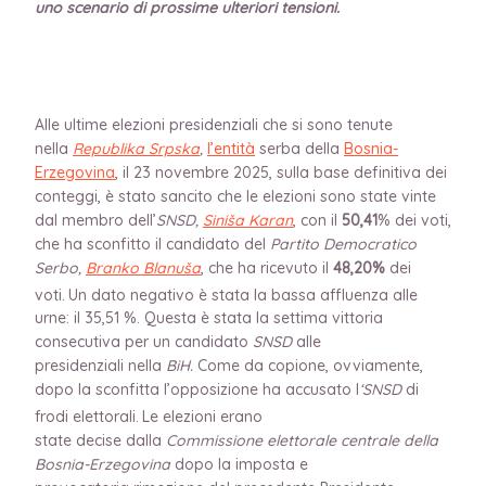
uno scenario di prossime ulteriori tensioni.
Alle ultime elezioni presidenziali che si sono tenute
nella
Republika Srpska
,
l’entità
serba della
Bosnia-
Erzegovina
, il 23 novembre 2025, sulla base definitiva dei
conteggi, è stato sancito che le elezioni sono state vinte
dal membro dell’
SNSD,
Siniša Karan
, con il
50,41
% dei voti,
che ha sconfitto il candidato del
Partito Democratico
Serbo,
Branko Blanuša
, che ha ricevuto il
48,20%
dei
voti.
Un dato negativo è stata la bassa affluenza alle
urne: il 35,51 %. Questa è stata la settima vittoria
consecutiva per un candidato
SNSD
alle
presidenziali nella
BiH.
Come da copione, ovviamente,
dopo la sconfitta l’opposizione ha accusato l
‘SNSD
di
frodi elettorali.
Le elezioni erano
state decise dalla
Commissione elettorale centrale della
Bosnia-Erzegovina
dopo la imposta e