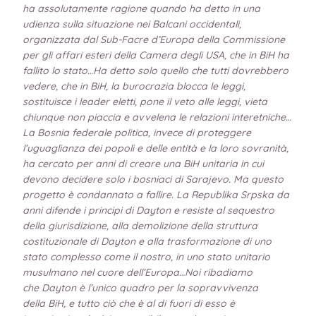
ha assolutamente ragione quando ha detto in una
udienza sulla situazione nei Balcani occidentali,
organizzata dal Sub-Facre d’Europa della Commissione
per gli affari esteri della Camera degli USA, che in BiH ha
fallito lo stato…Ha detto solo quello che tutti dovrebbero
vedere, che in BiH, la burocrazia blocca le leggi,
sostituisce i leader eletti, pone il veto alle leggi, vieta
chiunque non piaccia e avvelena le relazioni interetniche…
La Bosnia federale politica, invece di proteggere
l’uguaglianza dei popoli e delle entità e la loro sovranità,
ha cercato per anni di creare una BiH unitaria in cui
devono decidere solo i bosniaci di Sarajevo. Ma questo
progetto è condannato a fallire. La Republika Srpska da
anni difende i principi di Dayton e resiste al sequestro
della giurisdizione, alla demolizione della struttura
costituzionale di Dayton e alla trasformazione di uno
stato complesso come il nostro, in uno stato unitario
musulmano nel cuore dell’Europa…Noi ribadiamo
che Dayton è l’unico quadro per la sopravvivenza
della BiH, e tutto ciò che è al di fuori di esso è