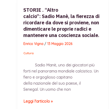
Khalil,
assassinata
STORIE . “Altro
spietatamente
calcio”: Sadio Manè, la fierezza di
dall’esercito
ricordare da dove si proviene, non
israeliano.
dimenticare le proprie radici e
Con
mantenere una coscienza sociale.
una
Enrico Vigna
/
13 Maggio 2026
testimonianza
di
Cultura
padre
Benedetto monaco
Sadio Manè, uno dei giocatori più
ortodosso
forti nel panorama mondiale calcistico. Un
del
fiero e orgoglioso capitano
KosovoMetohija
della nazionale del suo paese, il
Senegal. Un uomo che non
STORIE . “Altro
Leggi l'articolo »
calcio”: Sadio Manè,