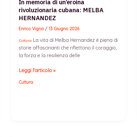
In memoria di un’eroina
colectivos venezuelani:
rivoluzionaria cubana: MELBA
“Siamo
HERNANDEZ
un
Enrico Vigna
/
13 Giugno 2026
popolo
armato
La vita di Melba Hernandez è piena di
Cultura
di
storie affascinanti che riflettono il coraggio,
coscienza”
la forza e la resilienza delle
In
Leggi l'articolo »
memoria
Cultura
di
un’eroina
rivoluzionaria
cubana:
MELBA
HERNANDEZ