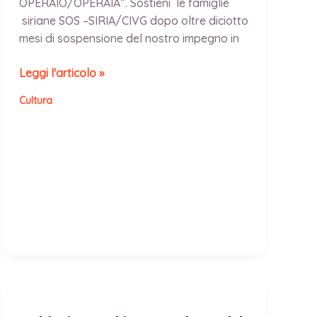
OPERAIO/OPERAIA”. Sostieni le famiglie
siriane SOS –SIRIA/CIVG dopo oltre diciotto
mesi di sospensione del nostro impegno in
NUOVO Progetto
Leggi l'articolo »
di
Cultura
Solidarietà
nella
Siria
martoriata