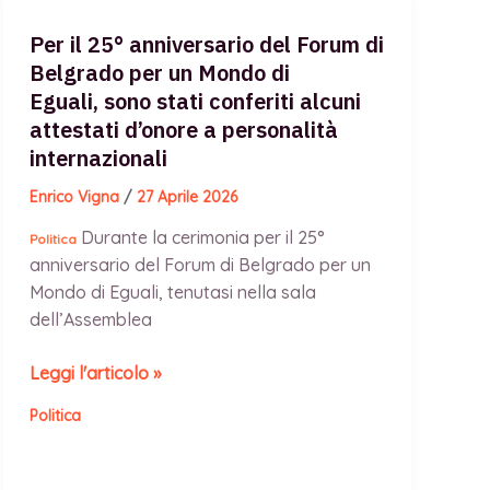
Mosca sotto
attacco
Per il 25° anniversario del Forum di
politico
Belgrado per un Mondo di
e
Eguali, sono stati conferiti alcuni
materiale
attestati d’onore a personalità
del
internazionali
regime
Enrico Vigna
/
27 Aprile 2026
della
Maia Sandu.
Durante la cerimonia per il 25°
Politica
anniversario del Forum di Belgrado per un
Mondo di Eguali, tenutasi nella sala
dell’Assemblea
Per
Leggi l'articolo »
il
Politica
25°
anniversario
del