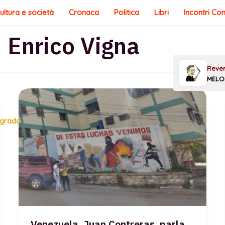
ultura e società
Cronaca
Politica
Libri
Incontri Co
 Enrico Vigna
egrado
Venezuela. Juan Contreras, parla