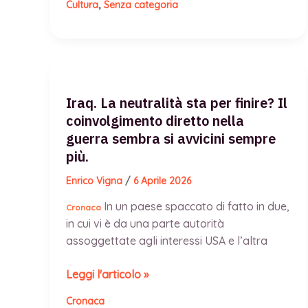
,
Cultura
Senza categoria
la fierezza di
ricordare
da
dove
si
proviene, non
Iraq. La neutralità sta per finire? Il
dimenticare
coinvolgimento diretto nella
le
guerra sembra si avvicini sempre
proprie
più.
radici e
Enrico Vigna
/
6 Aprile 2026
mantenere
una
In un paese spaccato di fatto in due,
Cronaca
coscienza
in cui vi è da una parte autorità
sociale.
assoggettate agli interessi USA e l’altra
Iraq. La
Leggi l'articolo »
neutralità
Cronaca