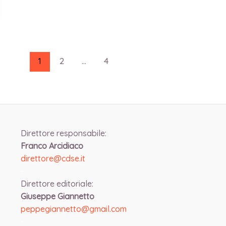
1
2
…
4
Direttore responsabile:
Franco Arcidiaco
direttore@cdse.it
-
Direttore editoriale:
Giuseppe Giannetto
peppegiannetto@gmail.com
-