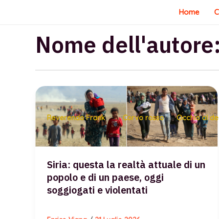
Vai
Home
C
al
contenuto
Nome dell'autore:
Reverendo Frank
Corvo rosso
Occhio al d
Siria: questa la realtà attuale di un
popolo e di un paese, oggi
soggiogati e violentati