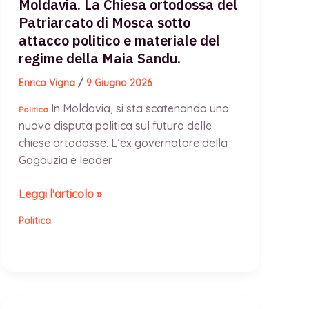
Moldavia. La Chiesa ortodossa del
Patriarcato di Mosca sotto
attacco politico e materiale del
regime della Maia Sandu.
Enrico Vigna
/
9 Giugno 2026
In Moldavia, si sta scatenando una
Politica
nuova disputa politica sul futuro delle
chiese ortodosse. L’ex governatore della
Gagauzia e leader
Moldavia.
Leggi l'articolo »
La
Politica
Chiesa
ortodossa
del
Patriarcato
di