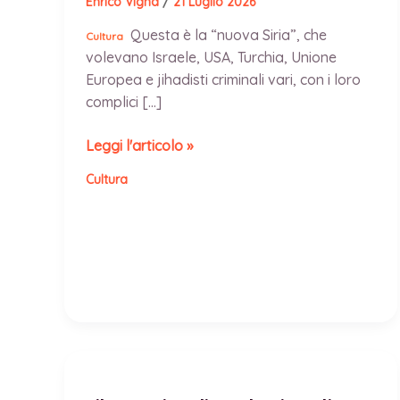
Enrico Vigna
/
21 Luglio 2026
Questa è la “nuova Siria”, che
Cultura
volevano Israele, USA, Turchia, Unione
Europea e jihadisti criminali vari, con i loro
complici […]
Siria:
Leggi l'articolo »
questa
Cultura
la
realtà
attuale
di
un
popolo
e
di
un
paese,