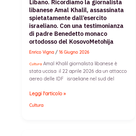
Libano. Ricordiamo la giornalista
oggi
libanese Amal Khalil, assassinata
soggiogati
spietatamente dall’esercito
e
israeliano. Con una testimonianza
violentati
di padre Benedetto monaco
ortodosso del KosovoMetohija
Enrico Vigna
/
16 Giugno 2026
Amal Khalil giornalista libanese è
Cultura
stata uccisa il 22 aprile 2026 da un attacco
aereo delle IDF israeliane nel sud del
Libano.
Leggi l'articolo »
Ricordiamo
Cultura
la
giornalista
libanese
Amal