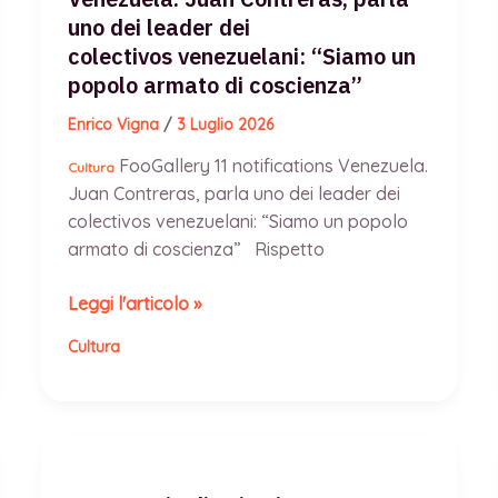
uno dei leader dei
colectivos venezuelani: “Siamo un
popolo armato di coscienza”
Enrico Vigna
/
3 Luglio 2026
FooGallery 11 notifications Venezuela.
Cultura
Juan Contreras, parla uno dei leader dei
colectivos venezuelani: “Siamo un popolo
armato di coscienza” Rispetto
Venezuela.
Leggi l'articolo »
Juan
Cultura
Contreras,
parla
uno
dei
leader
dei