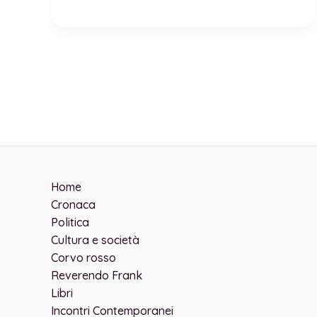
sta
per
finire?
Il
coinvolgimento diretto nella
guerra sembra
si
avvicini
sempre
più.
Home
Cronaca
Politica
Cultura e società
Corvo rosso
Reverendo Frank
Libri
Incontri Contemporanei