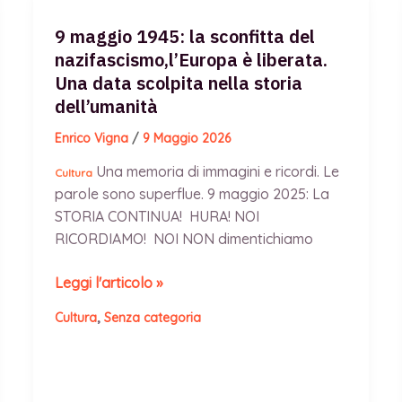
9 maggio 1945: la sconfitta del
nazifascismo,l’Europa è liberata.
Una data scolpita nella storia
dell’umanità
Enrico Vigna
/
9 Maggio 2026
Una memoria di immagini e ricordi. Le
Cultura
parole sono superflue. 9 maggio 2025: La
STORIA CONTINUA! HURA! NOI
RICORDIAMO! NOI NON dimentichiamo
9
Leggi l'articolo »
maggio
,
Cultura
Senza categoria
1945:
la
sconfitta
del