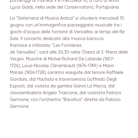
pomeriggi di martedì 9 e mercoledì 10, a cura di Anna
Lycia Gialdi, nella sede del Conservatorio, Portapiana.
La “Settimana di Musica Antica” si chiuderà mercoledì 10
giugno con un’immaginifica passeggiata musicale tra i
giochi d’acqua delle fontane di Versailles ai tempi del Re
Sole. Il concerto dedicato alla musica barocca
francese e intitolato “Les Fontaines
de Versailles”, sarà alle 20,30 nella Chiesa di S. Maria delle
Vergini. Musiche di Michel-Richard De Lalande (1657–
1726), Louis-Nicolas Clérambault (1676–1749) e Marin
Marais (1656-1728) saranno eseguite dal tenore Raffaele
Giordani, dal flautista e traversierista Goffredo Degli
Esposti, dal violista da gamba Gianni La Marca, dal
clavicembalista Angelo Trancone, dal violinista Patrizio
Germone, con l’orchestra “BaroKos” diretta da Patrizio
Germone.