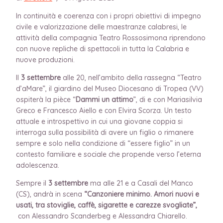
In continuità e coerenza con i propri obiettivi di impegno
civile e valorizzazione delle maestranze calabresi, le
attività della compagnia Teatro Rossosimona riprendono
con nuove repliche di spettacoli in tutta la Calabria e
nuove produzioni.
Il
3 settembre
alle 20, nell’ambito della rassegna “Teatro
d’aMare”, il giardino del Museo Diocesano di Tropea (VV)
ospiterà la pièce “
Dammi un attimo
”, di e con Mariasilvia
Greco e Francesco Aiello e con Elvira Scorza. Un testo
attuale e introspettivo in cui una giovane coppia si
interroga sulla possibilità di avere un figlio o rimanere
sempre e solo nella condizione di “essere figlio” in un
contesto familiare e sociale che propende verso l’eterna
adolescenza.
Sempre il
3 settembre
ma alle 21 e a Casali del Manco
(CS), andrà in scena
“Canzoniere minimo. Amori nuovi e
usati, tra stoviglie, caffè, sigarette e carezze svogliate”,
con Alessandro Scanderbeg e Alessandra Chiarello.