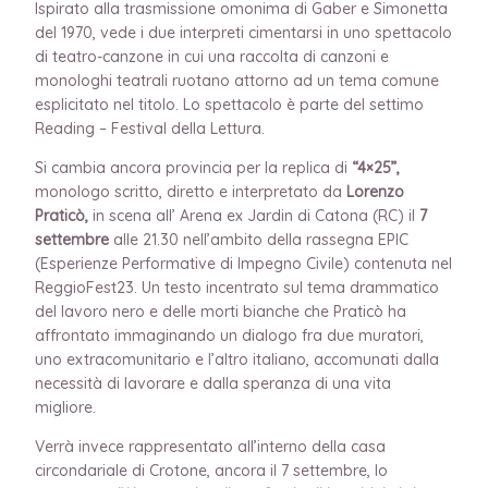
Ispirato alla trasmissione omonima di Gaber e Simonetta
del 1970, vede i due interpreti cimentarsi in uno spettacolo
di teatro-canzone in cui una raccolta di canzoni e
monologhi teatrali ruotano attorno ad un tema comune
esplicitato nel titolo. Lo spettacolo è parte del settimo
Reading – Festival della Lettura.
Si cambia ancora provincia per la replica di
“4×25”,
monologo scritto, diretto e interpretato da
Lorenzo
Praticò,
in scena all’ Arena ex Jardin di Catona (RC) il
7
settembre
alle 21.30 nell’ambito della rassegna EPIC
(Esperienze Performative di Impegno Civile) contenuta nel
ReggioFest23. Un testo incentrato sul tema drammatico
del lavoro nero e delle morti bianche che Praticò ha
affrontato immaginando un dialogo fra due muratori,
uno extracomunitario e l’altro italiano, accomunati dalla
necessità di lavorare e dalla speranza di una vita
migliore.
Verrà invece rappresentato all’interno della casa
circondariale di Crotone, ancora il 7 settembre, lo