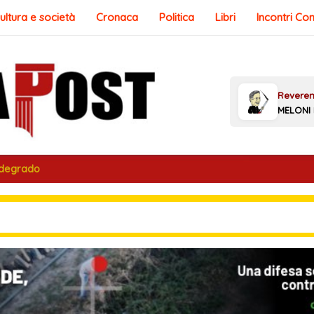
ultura e società
Cronaca
Politica
Libri
Incontri Co
 degrado