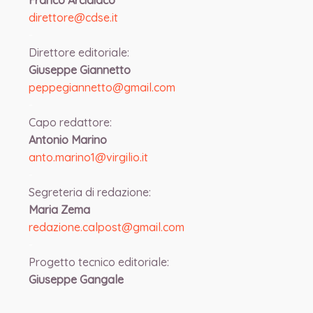
Franco Arcidiaco
direttore@cdse.it
-
Direttore editoriale:
Giuseppe Giannetto
peppegiannetto@gmail.com
-
Capo redattore:
Antonio Marino
anto.marino1@virgilio.it
-
Segreteria di redazione:
Maria Zema
redazione.calpost@
gmail.com
-
Progetto tecnico editoriale:
Giuseppe Gangale