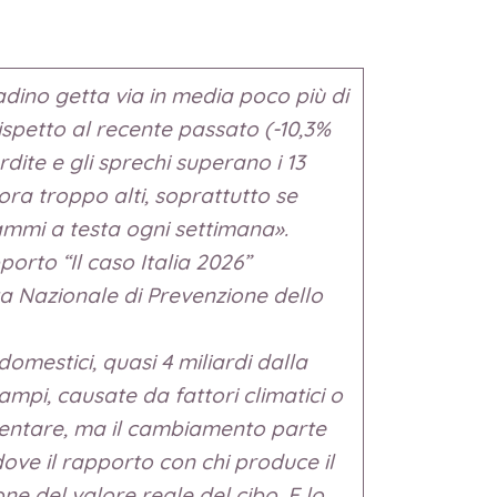
tadino getta via in media poco più di
ispetto al recente passato (-10,3%
rdite e gli sprechi superano i 13
cora troppo alti, soprattutto se
ammi a testa ogni settimana».
orto “Il caso Italia 2026”
ta Nazionale di Prevenzione dello
domestici, quasi 4 miliardi dalla
campi, causate da fattori climatici o
imentare, ma il cambiamento parte
ove il rapporto con chi produce il
ne del valore reale del cibo. E lo