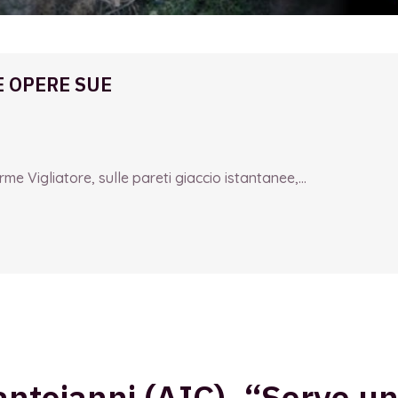
E OPERE SUE
e Vigliatore, sulle pareti giaccio istantanee,...
ntoianni (AIC), “Serve un