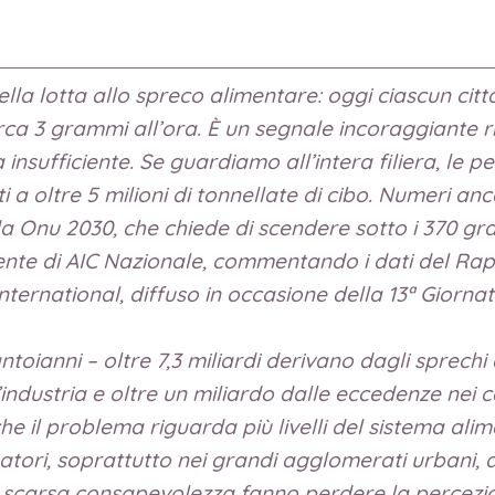
ella lotta allo spreco alimentare: oggi ciascun cit
rca 3 grammi all’ora. È un segnale incoraggiante r
nsufficiente. Se guardiamo all’intera filiera, le pe
i a oltre 5 milioni di tonnellate di cibo. Numeri an
a Onu 2030, che chiede di scendere sotto i 370 gr
ente di AIC Nazionale, commentando i dati del Rapp
ternational, diffuso in occasione della 13ª Giorna
ntoianni – oltre 7,3 miliardi derivano dagli sprechi 
ll’industria e oltre un miliardo dalle eccedenze nei 
he il problema riguarda più livelli del sistema al
atori, soprattutto nei grandi agglomerati urbani, d
 e scarsa consapevolezza fanno perdere la percezio