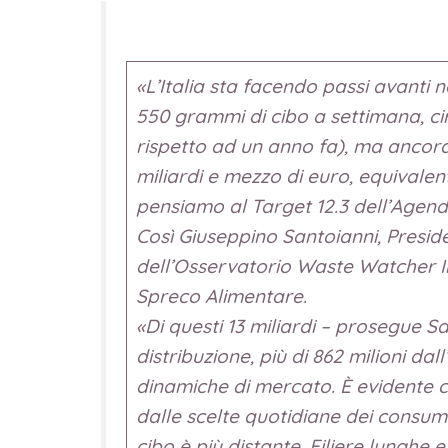
«L’Italia sta facendo passi avanti n
550 grammi di cibo a settimana, ci
rispetto ad un anno fa), ma ancora i
miliardi e mezzo di euro, equivalent
pensiamo al Target 12.3 dell’Agend
Così Giuseppino Santoianni, Presid
dell’Osservatorio Waste Watcher In
Spreco Alimentare.
«Di questi 13 miliardi – prosegue Sa
distribuzione, più di 862 milioni da
dinamiche di mercato. È evidente c
dalle scelte quotidiane dei consum
cibo è più distante. Filiere lunghe