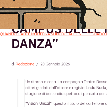
RASSEGNE: “DR
CAMPUS DELLE 
QUANDO L’ARTE MODERNA SI INCROCIA CON IL DEGRADO
DANZA”
di
Redazione
/
28 Gennaio 2026
Un ritorno a casa. La compagnia Teatro Rossosim
attori guidati dall’attore e regista
Lindo Nudo
stagione di ben undici spettacoli pensata per u
“Visioni Unical”
, questo il titolo del cartello