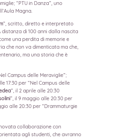
amiglie; “PTU in Danza”, uno
all’Aula Magna.
om
”, scritto, diretto e interpretato
 distanza di 100 anni dalla nascita
e come una perdita di memorie e
ia che non va dimenticata ma che,
entenario, ma una storia che è
 “Nel Campus delle Meraviglie”;
alle 17:30 per “Nel Campus delle
Medea
”, il 2 aprile alle 20:30
olini
”, il 9 maggio alle 20:30 per
aggio alle 20:30 per “Drammaturgie
innovata collaborazione con
o, orientata agli studenti, che avranno