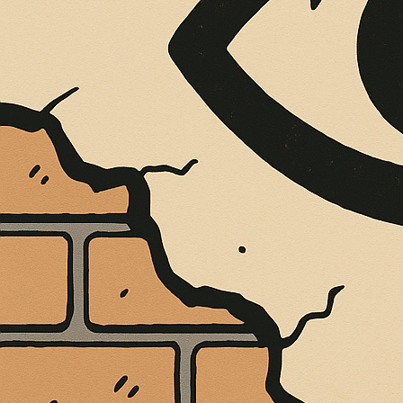
È MORTO MELO FRENI, VIVONO LE 
Antonio Marino
4 Agosto 2026
Cultura e Società
A casa Freni, a pochi passi dal lungomare di Terme 
CONTINUA A LEGGERE
Condividi:
Cultura
TEATRO ROSSOS
AL PICCOLO TEA