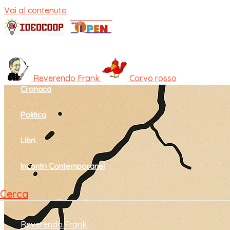
Vai al contenuto
Home
Cultura e società
Reverendo Frank
Corvo rosso
Cronaca
Politica
Libri
Incontri Contemporanei
Cerca
Reverendo Frank