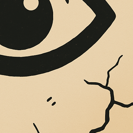
OPERE SUE
Vigliatore, sulle pareti giaccio istantanee,...
IMONA, INIZIA L
TRO UNICAL. TRE 