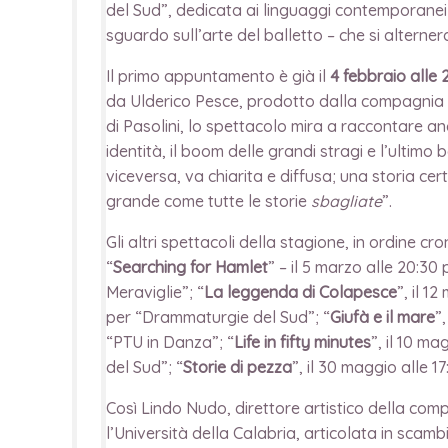
del Sud”, dedicata ai linguaggi contemporanei;
sguardo sull’arte del balletto – che si alterne
Il primo appuntamento è già il
4 febbraio alle 
da Ulderico Pesce, prodotto dalla compagnia Ce
di Pasolini, lo spettacolo mira a raccontare a
identità, il boom delle grandi stragi e l’ultimo
viceversa, va chiarita e diffusa; una storia c
grande come tutte le storie
sbagliate
”.
Gli altri spettacoli della stagione, in ordine cr
“
Searching for Hamlet
” – il 5 marzo alle 20:3
Meraviglie”; “
La leggenda di Colapesce
”, il 1
per “Drammaturgie del Sud”; “
Giufà e il mare
”
“PTU in Danza”; “
Life in fifty minutes
”, il 10 ma
del Sud”; “
Storie di pezza
”, il 30 maggio alle 
Così Lindo Nudo, direttore artistico della com
l’Università della Calabria, articolata in scambi