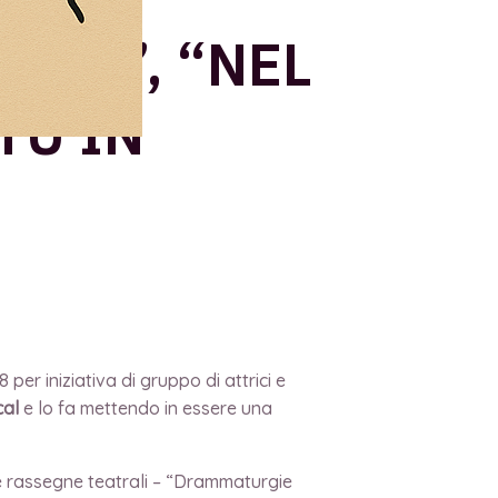
SUD”, “NEL
TU IN
er iniziativa di gruppo di attrici e
cal
e lo fa mettendo in essere una
tre rassegne teatrali – “Drammaturgie