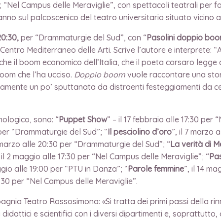
 “Nel Campus delle Meraviglie”, con spettacoli teatrali per f
ranno sul palcoscenico del teatro universitario situato vicino 
20:30,
per “Drammaturgie del Sud”, con “
Pasolini doppio bo
ntro Mediterraneo delle Arti. Scrive l’autore e interprete: “A
nche il boom economico dell’Italia, che il poeta corsaro legg
 boom che l’ha ucciso.
Doppio boom
vuole raccontare una stor
ertamente un po’ sputtanata da distraenti festeggiamenti da c
onologico, sono: “
Puppet Show
” – il 17 febbraio alle 17:30 per
0 per “Drammaturgie del Sud”; “
Il pesciolino d’oro
”, il 7 marzo 
2 marzo alle 20:30 per “Drammaturgie del Sud”; “
La verità di 
, il 2 maggio alle 17:30 per “Nel Campus delle Meraviglie”; “
Pas
ggio alle 19:00 per “PTU in Danza”; “
Parole femmine
”, il 14 m
17:30 per “Nel Campus delle Meraviglie”.
pagnia Teatro Rossosimona: «Si tratta dei primi passi della r
 didattici e scientifici con i diversi dipartimenti e, soprattutt