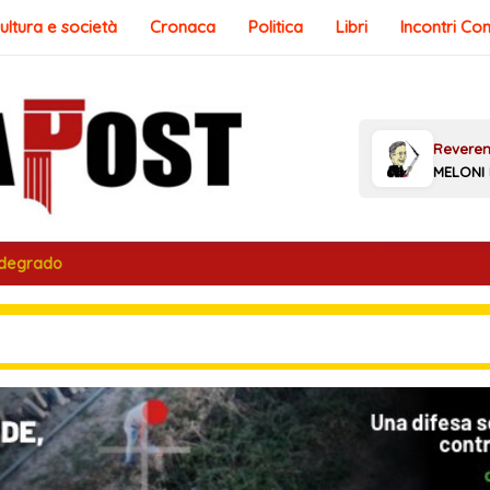
ultura e società
Cronaca
Politica
Libri
Incontri Co
 degrado