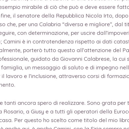
empio mirabile di ciò che può e deve essere fatto 
fine, il senatore della Repubblica Nicola Irto, dopo
so che, per una Calabria “diversa e migliore”, dal ti
eguire, con determinazione, per uscire dall’impoveri
amini è in controtendenza rispetto ai dati catast
lmente, porterò tutto questo all’attenzione del P
professionale, guidato da Giovanni Calabrese, la cu
miglia, un messaggio di saluto e di impegno nella 
il lavoro e l’inclusione, attraverso corsi di formazi
imento.
, e tanti ancora spero di realizzare. Sono grata per 
 Rosario, a Giusy e a tutti gli operatori della Euroco
 a casa. Per questo ho scelto come titolo del mio l
 anche qui, è anche Camini, con la Siria sempre nel