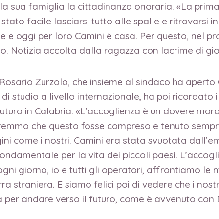
i e la sua famiglia la cittadinanza onoraria. «La pri
è stato facile lasciarsi tutto alle spalle e ritrovars
facile e oggi per loro Camini è casa. Per questo, ne
. Notizia accolta dalla ragazza con lacrime di gioi
 Rosario Zurzolo, che insieme al sindaco ha aperto
i studio a livello internazionale, ha poi ricordato 
o futuro in Calabria. «L’accoglienza è un dovere mora
orremmo che questo fosse compreso e tenuto sempre 
argini come i nostri. Camini era stata svuotata dall
fondamentale per la vita dei piccoli paesi. L’accog
ogni giorno, io e tutti gli operatori, affrontiamo l
ra straniera. E siamo felici poi di vedere che i nost
tà per andare verso il futuro, come è avvenuto con