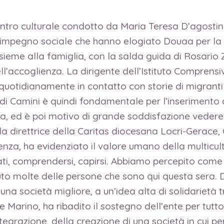
contro culturale condotto da Maria Teresa D’agosti
ll’impegno sociale che hanno elogiato Douaa per la
sieme alla famiglia, con la salda guida di Rosario 
ell’accoglienza. La dirigente dell’Istituto Compren
uotidianamente in contatto con storie di migranti 
i Camini è quindi fondamentale per l’inserimento d
gua, ed è poi motivo di grande soddisfazione vedere
 direttrice della Caritas diocesana Locri-Gerace, 
lienza, ha evidenziato il valore umano della multicu
teccati, comprendersi, capirsi. Abbiamo percepito com
to molte delle persone che sono qui questa sera. 
società migliore, a un’idea alta di solidarietà tra 
Marino, ha ribadito il sostegno dell’ente per tutto
egrazione, della creazione di una società in cui pe