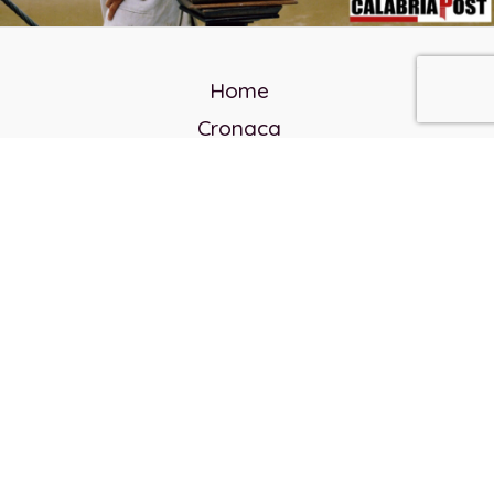
Home
Cronaca
Politica
Cultura e società
Corvo rosso
Reverendo Frank
Libri
Incontri Contemporanei
Chi siamo
Servizi
Privacy Policy