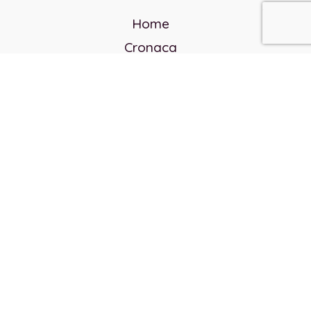
Home
Cronaca
Politica
Cultura e società
Corvo rosso
Reverendo Frank
Libri
Incontri Contemporanei
Chi siamo
Servizi
Privacy Policy
Contatti