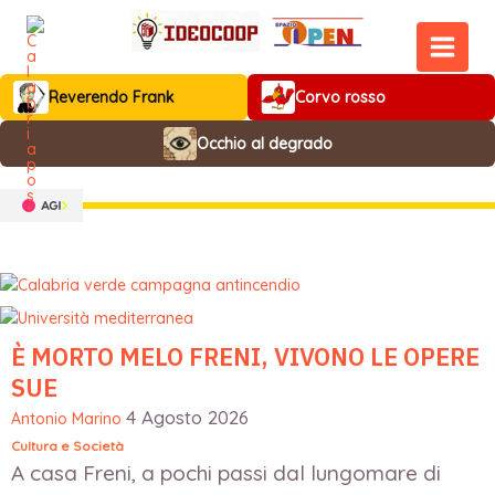
Vai
al
contenuto
MAIN
Reverendo Frank
Corvo rosso
MEN
Occhio al degrado
È MORTO MELO FRENI, VIVONO LE OPERE
SUE
4 Agosto 2026
Antonio Marino
Cultura e Società
A casa Freni, a pochi passi dal lungomare di